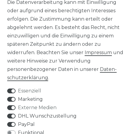
Die Datenverarbeitung kann mit Einwilligung
oder aufgrund eines berechtigten Interesses
HERSTELLER
erfolgen. Die Zustimmung kann erteilt oder
abgelehnt werden. Es besteht das Recht, nicht
REFERENZEN
einzuwilligen und die Einwilligung zu einem
späteren Zeitpunkt zu ändern oder zu
widerrufen. Beachten Sie unser
Impressum
und
weitere Hinweise zur Verwendung
personenbezogener Daten in unserer
Daten­
Widerrufs­recht
schutz­erklärung
.
Essenziell
Marketing
Externe Medien
Kontakt
VERTRAG WIDERRUFEN
DHL Wunschzustellung
PayPal
Funktional