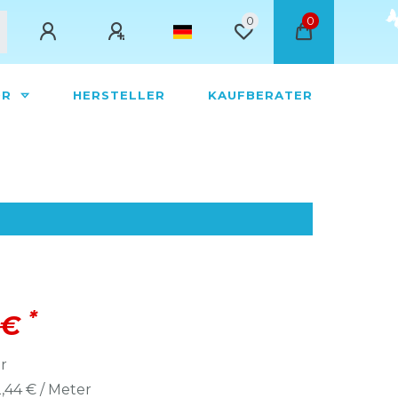
0
0
ÖR
HERSTELLER
KAUFBERATER
*
 €
r
,44 € / Meter