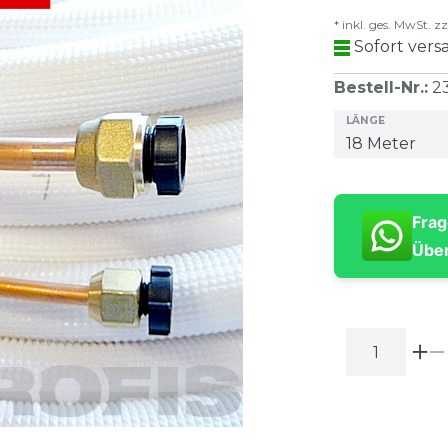
* inkl. ges. MwSt. zz
Sofort versa
Bestell-Nr.
:
2
LÄNGE
Frag
Über