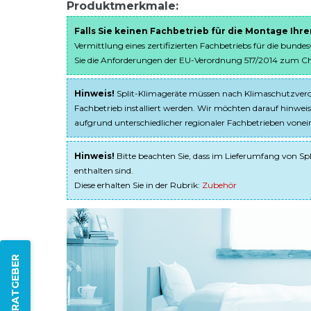
Produktmerkmale:
Falls Sie keinen Fachbetrieb für die Montage Ihr
Vermittlung eines zertifizierten Fachbetriebs für die bunde
Sie die Anforderungen der EU-Verordnung 517/2014 zum Chem
Hinweis!
Split-Klimageräte müssen nach Klimaschutzveror
Fachbetrieb installiert werden. Wir möchten darauf hinweis
aufgrund unterschiedlicher regionaler Fachbetrieben von
Hinweis!
Bitte beachten Sie, dass im Lieferumfang von Spl
enthalten sind.
Diese erhalten Sie in der Rubrik:
Zubehör
ZUM RATGEBER