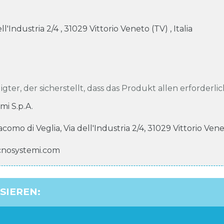
ell'Industria
2/4
,
31029
Vittorio Veneto (TV)
,
Italia
igter, der sicherstellt, dass das Produkt allen erforderli
mi S.p.A.
iacomo di Veglia, Via dell'Industria
2/4
,
31029
Vittorio Ven
cnosystemi.com
SSIEREN
: