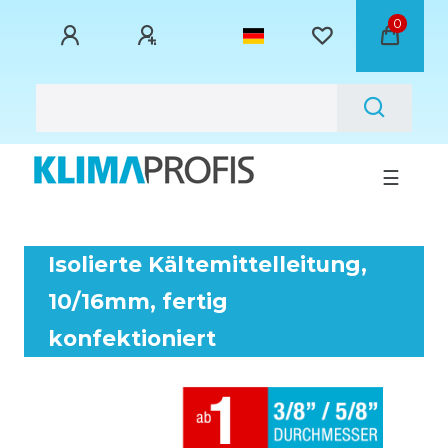
0
☰
Isolierte Kältemittelleitung,
10/16mm, fertig
konfektioniert