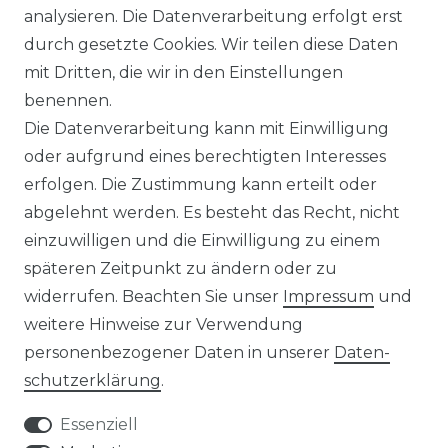
UNTERNEHMEN
analysieren. Die Datenverarbeitung erfolgt erst
durch gesetzte Cookies. Wir teilen diese Daten
ÜBER UNS
mit Dritten, die wir in den Einstellungen
benennen.
MAGAZIN
Die Datenverarbeitung kann mit Einwilligung
oder aufgrund eines berechtigten Interesses
HERSTELLER
erfolgen. Die Zustimmung kann erteilt oder
abgelehnt werden. Es besteht das Recht, nicht
REFERENZEN
einzuwilligen und die Einwilligung zu einem
späteren Zeitpunkt zu ändern oder zu
widerrufen. Beachten Sie unser
Impressum
und
weitere Hinweise zur Verwendung
personenbezogener Daten in unserer
Daten­
Widerrufs­recht
schutz­erklärung
.
Essenziell