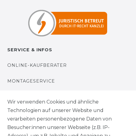
SERVICE & INFOS
ONLINE-KAUFBERATER
MONTAGESERVICE
VERSANDKOSTEN
Wir verwenden Cookies und ähnliche
Technologien auf unserer Website und
BEZAHLUNG
verarbeiten personenbezogene Daten von
Besucher:innen unserer Webseite (z.B. IP-
KLIMA- UND UMWELTSCHUTZ
Adresse), um z.B. Inhalte und Anzeigen zu