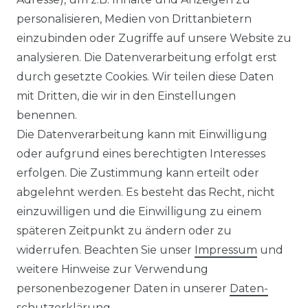
LEXIKON
personalisieren, Medien von Drittanbietern
einzubinden oder Zugriffe auf unsere Website zu
UNTERNEHMEN
analysieren. Die Datenverarbeitung erfolgt erst
durch gesetzte Cookies. Wir teilen diese Daten
ÜBER UNS
mit Dritten, die wir in den Einstellungen
benennen.
MAGAZIN
Die Datenverarbeitung kann mit Einwilligung
oder aufgrund eines berechtigten Interesses
HERSTELLER
erfolgen. Die Zustimmung kann erteilt oder
abgelehnt werden. Es besteht das Recht, nicht
REFERENZEN
einzuwilligen und die Einwilligung zu einem
späteren Zeitpunkt zu ändern oder zu
widerrufen. Beachten Sie unser
Impressum
und
weitere Hinweise zur Verwendung
personenbezogener Daten in unserer
Daten­
Widerrufs­recht
schutz­erklärung
.