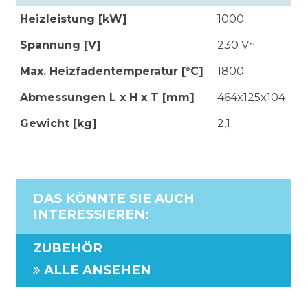
Heizleistung [kW]
1000
Spannung [V]
230 V~
Max. Heizfadentemperatur [°C]
1800
Abmessungen L x H x T [mm]
464x125x104
Gewicht [kg]
2,1
DAS KÖNNTE SIE AUCH
INTERESSIEREN
:
ZUBEHÖR
ALLE ANSEHEN