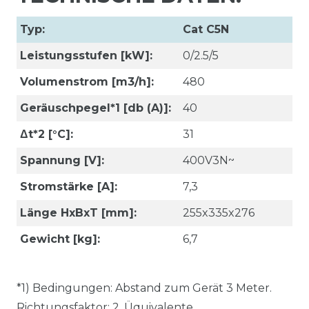
Typ:
Cat C5N
Leistungsstufen [kW]:
0/2.5/5
Volumenstrom [m3/h]:
480
Geräuschpegel*1 [db (A)]:
40
Δt*2 [°C]:
31
Spannung [V]:
400V3N~
Stromstärke [A]:
7,3
Länge HxBxT [mm]:
255x335x276
Gewicht [kg]:
6,7
*1) Bedingungen: Abstand zum Gerät 3 Meter.
Richtungsfaktor: 2. Üquivalente