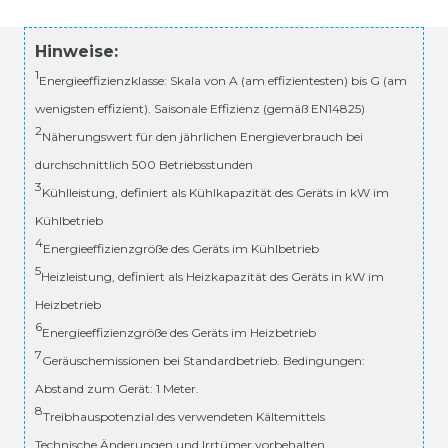
Hinweise:
1
Energieeffizienzklasse: Skala von A (am effizientesten) bis G (am
wenigsten effizient). Saisonale Effizienz (gemäß EN14825)
2
Näherungswert für den jährlichen Energieverbrauch bei
durchschnittlich 500 Betriebsstunden
3
Kühlleistung, definiert als Kühlkapazität des Geräts in kW im
Kühlbetrieb
4
Energieeffizienzgröße des Geräts im Kühlbetrieb
5
Heizleistung, definiert als Heizkapazität des Geräts in kW im
Heizbetrieb
6
Energieeffizienzgröße des Geräts im Heizbetrieb
7
Geräuschemissionen bei Standardbetrieb. Bedingungen:
Abstand zum Gerät: 1 Meter.
8
Treibhauspotenzial des verwendeten Kältemittels
Technische Änderungen und Irrtümer vorbehalten.