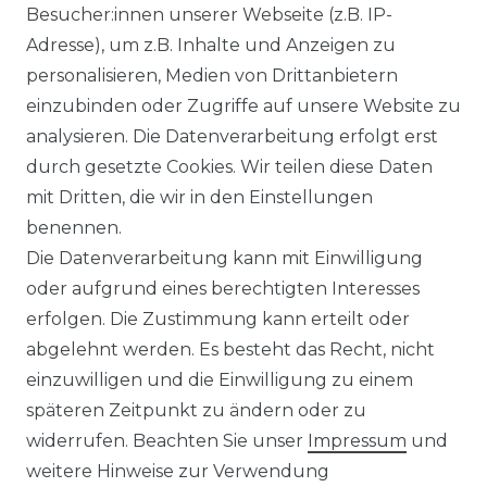
Besucher:innen unserer Webseite (z.B. IP-
KLIMA- UND UMWELTSCHUTZ
Adresse), um z.B. Inhalte und Anzeigen zu
LEXIKON
personalisieren, Medien von Drittanbietern
einzubinden oder Zugriffe auf unsere Website zu
UNTERNEHMEN
analysieren. Die Datenverarbeitung erfolgt erst
durch gesetzte Cookies. Wir teilen diese Daten
ÜBER UNS
mit Dritten, die wir in den Einstellungen
benennen.
MAGAZIN
Die Datenverarbeitung kann mit Einwilligung
oder aufgrund eines berechtigten Interesses
HERSTELLER
erfolgen. Die Zustimmung kann erteilt oder
abgelehnt werden. Es besteht das Recht, nicht
REFERENZEN
einzuwilligen und die Einwilligung zu einem
späteren Zeitpunkt zu ändern oder zu
widerrufen. Beachten Sie unser
Impressum
und
weitere Hinweise zur Verwendung