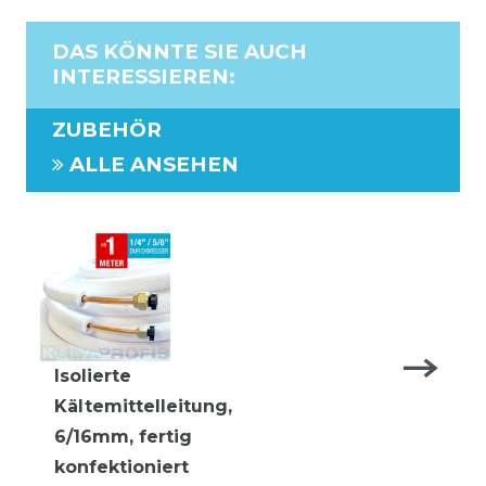
DAS KÖNNTE SIE AUCH
INTERESSIEREN
:
ZUBEHÖR
ALLE ANSEHEN
Isolierte
Kältemittelleitung,
6/16mm, fertig
konfektioniert