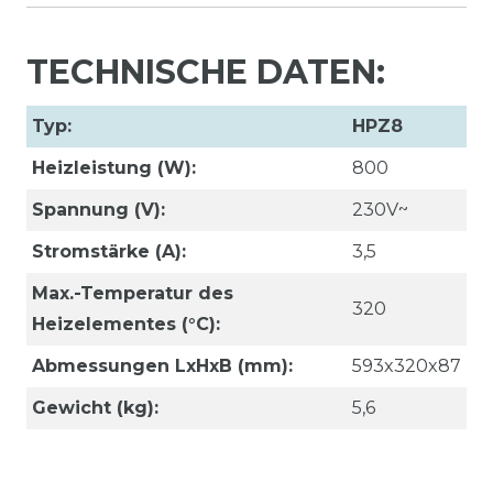
TECHNISCHE DATEN:
Typ:
HPZ8
Heizleistung (W):
800
Spannung (V):
230V~
Stromstärke (A):
3,5
Max.-Temperatur des
320
Heizelementes (°C):
Abmessungen LxHxB (mm):
593x320x87
Gewicht (kg):
5,6