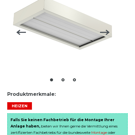
Produktmerkmale:
HEIZEN
Falls Sie keinen Fachbetrieb für die Montage Ihrer
Anlage haben,
bieten wir Ihnen gerne die Vermittlung eines
zertifizierten Fachbetriebs für die bundesweite
Montage
oder