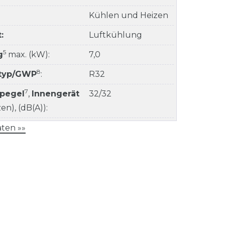
Kühlen und Heizen
:
Luftkühlung
5
g
max. (kW):
7,0
8
ltyp/GWP
:
R32
7
kpegel
,
Innengerät
32/32
n), (dB(A)):
ten »»