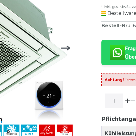
* inkl. ges. MwSt. zz
Bestellware
Bestell-Nr.
:
1
Frag
Über
Achtung!
Dieses
Pflichtang
Kühlleistun