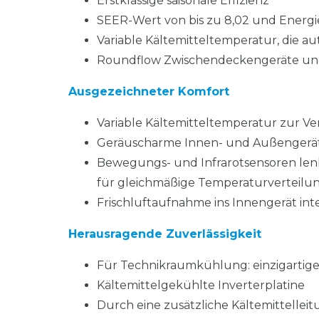
Erstklassige saisonale Effizienz
SEER-Wert von bis zu 8,02 und Energi
Variable Kältemitteltemperatur, die a
Roundflow Zwischendeckengeräte und 
Ausgezeichneter Komfort
Variable Kältemitteltemperatur zur V
Geräuscharme Innen- und Außengerä
Bewegungs- und Infrarotsensoren le
für gleichmäßige Temperaturverteilu
Frischluftaufnahme ins Innengerät inte
Herausragende Zuverlässigkeit
Für Technikraumkühlung: einzigartig
Kältemittelgekühlte Inverterplatine
Durch eine zusätzliche Kältemittelleitu