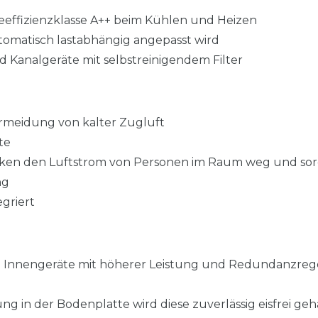
eeffizienzklasse A++ beim Kühlen und Heizen
utomatisch lastabhängig angepasst wird
Kanalgeräte mit selbstreinigendem Filter
ermeidung von kalter Zugluft
te
nken den Luftstrom von Personen im Raum weg und so
ng
griert
e Innengeräte mit höherer Leistung und Redundanzre
ng in der Bodenplatte wird diese zuverlässig eisfrei geh