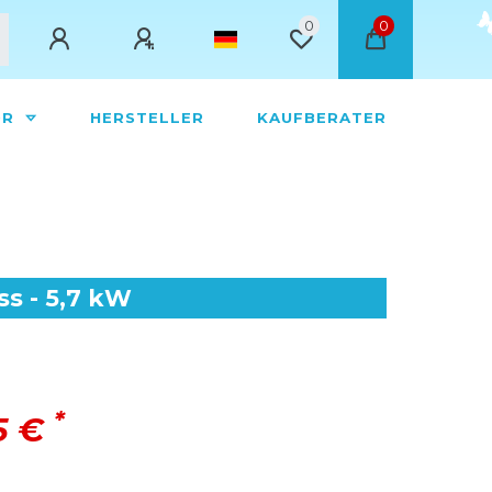
0
0
ÖR
HERSTELLER
KAUFBERATER
ss - 5,7 kW
*
5 €