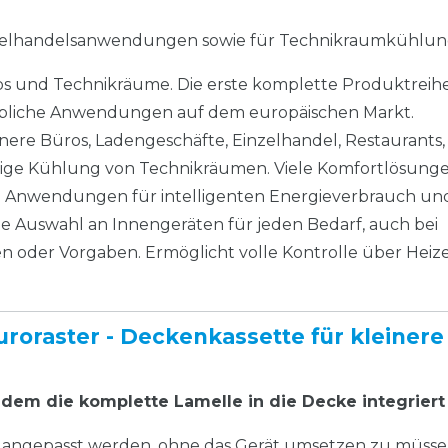
nzelhandelsanwendungen sowie für Technikraumkühlu
hops und Technikräume. Die erste komplette Produktreih
rbliche Anwendungen auf dem europäischen Markt.
ere Büros, Ladengeschäfte, Einzelhandel, Restaurants,
sige Kühlung von Technikräumen. Viele Komfortlösung
e Anwendungen für intelligenten Energieverbrauch un
roße Auswahl an Innengeräten für jeden Bedarf, auch bei
n oder Vorgaben. Ermöglicht volle Kontrolle über Hei
Euroraster - Deckenkassette für kleinere
dem die komplette Lamelle in die Decke integriert 
 angepasst werden, ohne das Gerät umsetzen zu müssen