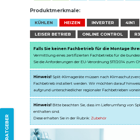
Produktmerkmale:
KÜHLEN
HEIZEN
INVERTER
4IN1
LEISER BETRIEB
ONLINE CONTROL
R
Falls Sie keinen Fachbetrieb für die Montage Ihr
Vermittlung eines zertifizierten Fachbetriebs für die bunde
Sie die Anforderungen der EU-Verordnung 517/2014 zum Chem
Hinweis!
Split-Klimageräte müssen nach Klimaschutzveror
Fachbetrieb installiert werden. Wir möchten darauf hinweis
aufgrund unterschiedlicher regionaler Fachbetrieben von
Hinweis!
Bitte beachten Sie, dass im Lieferumfang von Spl
enthalten sind.
ZUM RATGEBER
Diese erhalten Sie in der Rubrik:
Zubehör