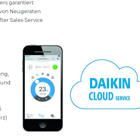
rs garantiert
g von Neugeräten
er Sales-Service
ung,
 und
3
rz)