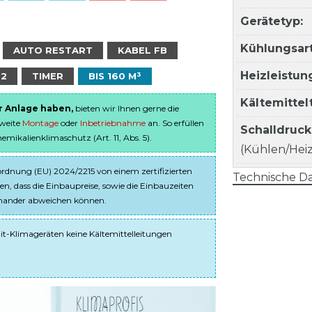
Gerätetyp:
Kühlungsart
AUTO RESTART
KABEL FB
Heizleistun
32
TIMER
BIS 160 M³
Kältemitte
er Anlage haben,
bieten wir Ihnen gerne die
sweite
Montage
oder
Inbetriebnahme
an. So erfüllen
Schalldruc
ikalienklimaschutz (Art. 11, Abs. 5).
(Kühlen/Heize
dnung (EU) 2024/2215 von einem zertifizierten
Technische Da
en, dass die Einbaupreise, sowie die Einbauzeiten
einander abweichen können.
it-Klimageräten keine Kältemittelleitungen