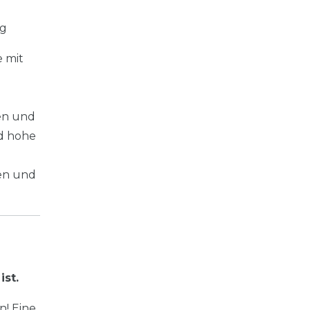
ng
e mit
en und
d hohe
zen und
ist.
! Eine