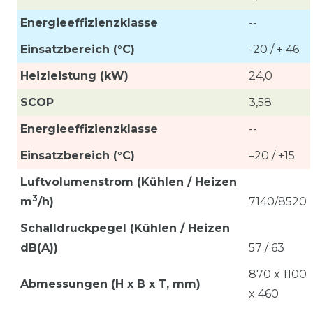
Energieeffizienzklasse
--
Einsatzbereich (°C)
-20 / + 46
Heizleistung (kW)
24,0
SCOP
3,58
Energieeffizienzklasse
--
Einsatzbereich (°C)
–20 / +15
Luftvolumenstrom (Kühlen / Heizen
3
m
/h)
7140/8520
Schalldruckpegel (Kühlen / Heizen
dB(A))
57 / 63
870 x 1100
Abmessungen (H x B x T, mm)
x 460