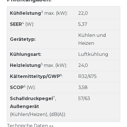
3
Kühlleistung
max. (kW):
22,0
4
SEER
(W):
5,37
Kühlen und
Gerätetyp:
Heizen
Kühlungsart:
Luftkühlung
5
Heizleistung
max. (kW):
24,0
8
Kältemitteltyp/GWP
:
R32/675
6
SCOP
(W):
3,58
7
Schalldruckpegel
,
57/63
Außengerät
(Kühlen/Heizen), (dB(A)):
Technische Daten »»