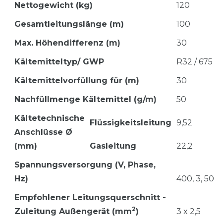
Nettogewicht (kg)
120
Gesamtleitungslänge (m)
100
Max. Höhendifferenz (m)
30
Kältemitteltyp/ GWP
R32 / 675
Kältemittelvorfüllung für (m)
30
Nachfüllmenge Kältemittel (g/m)
50
Kältetechnische
Flüssigkeitsleitung
9,52
Anschlüsse Ø
(mm)
Gasleitung
22,2
Spannungsversorgung (V, Phase,
Hz)
400, 3, 50
Empfohlener Leitungsquerschnitt -
2
Zuleitung Außengerät (mm
)
3 x 2,5