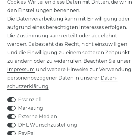
Cookies. Wir teilen diese Daten mit Dritten, die wir in
den Einstellungen benennen.
Klimaprofis GmbH & Co. KG
Die Datenverarbeitung kann mit Einwilligung oder
Design & supervision by MILLER
aufgrund eines berechtigten Interesses erfolgen.
© Copyright 2026 | Alle Rechte vorbehalten.
Die Zustimmung kann erteilt oder abgelehnt
werden. Es besteht das Recht, nicht einzuwilligen
und die Einwilligung zu einem späteren Zeitpunkt
zu ändern oder zu widerrufen. Beachten Sie unser
Impressum
und weitere Hinweise zur Verwendung
personenbezogener Daten in unserer
Daten­
schutz­erklärung
.
Essenziell
Marketing
Externe Medien
DHL Wunschzustellung
PayPal