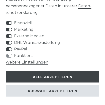
Technische Änderungen und Irrtümer vorbehalten.
personenbezogener Daten in unserer
Daten­
schutz­erklärung
.
* inkl. ges. MwSt. zzgl.
Versandkosten
Essenziell
Marketing
RECHTLICHES
Externe Medien
DHL Wunschzustellung
AGB
PayPal
Funktional
IMPRESSUM
Weitere Einstellungen
DATENSCHUTZERKLÄRUNG
ALLE AKZEPTIEREN
BARRIEREFREIHEITSERKLÄRUNG
AUSWAHL AKZEPTIEREN