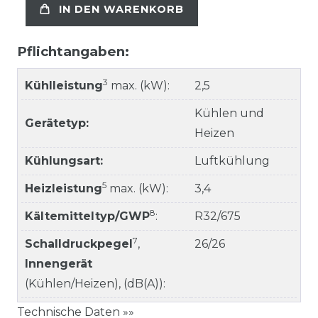
IN DEN WARENKORB
Pflichtangaben:
3
Kühlleistung
max. (kW):
2,5
Kühlen und
Gerätetyp:
Heizen
Kühlungsart:
Luftkühlung
5
Heizleistung
max. (kW):
3,4
8
Kältemitteltyp/GWP
:
R32/675
7
Schalldruckpegel
,
26/26
Innengerät
(Kühlen/Heizen), (dB(A)):
Technische Daten »»