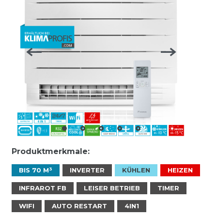
Produktmerkmale:
BIS 70 M³
INVERTER
KÜHLEN
HEIZEN
INFRAROT FB
LEISER BETRIEB
TIMER
WIFI
AUTO RESTART
4IN1