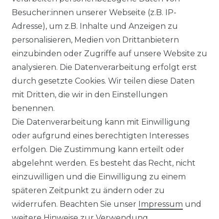
Besucher:innen unserer Webseite (z.B. IP-
Adresse), um z.B. Inhalte und Anzeigen zu
Hinweise:
personalisieren, Medien von Drittanbietern
1
Energieeffizienzklasse: Skala von A (am effizientesten) bis G (am
einzubinden oder Zugriffe auf unsere Website zu
wenigsten effizient). Saisonale Effizienz (gemäß EN14825)
analysieren. Die Datenverarbeitung erfolgt erst
2
Näherungswert für den jährlichen Energieverbrauch bei
durch gesetzte Cookies. Wir teilen diese Daten
durchschnittlich 500 Betriebsstunden
mit Dritten, die wir in den Einstellungen
3
Kühlleistung, definiert als Kühlkapazität des Geräts in kW im
benennen.
Kühlbetrieb
Die Datenverarbeitung kann mit Einwilligung
4
Energieeffizienzgröße des Geräts im Kühlbetrieb
oder aufgrund eines berechtigten Interesses
5
Heizleistung, definiert als Heizkapazität des Geräts in kW im
erfolgen. Die Zustimmung kann erteilt oder
Heizbetrieb
abgelehnt werden. Es besteht das Recht, nicht
6
Energieeffizienzgröße des Geräts im Heizbetrieb
einzuwilligen und die Einwilligung zu einem
7
Geräuschemissionen bei Standardbetrieb. Bedingungen:
späteren Zeitpunkt zu ändern oder zu
Abstand zum Gerät: 1 Meter.
widerrufen. Beachten Sie unser
Impressum
und
8
Treibhauspotenzial des verwendeten Kältemittels
weitere Hinweise zur Verwendung