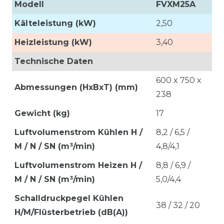
Modell
FVXM25A
Kälteleistung (kW)
2,50
Heizleistung (kW)
3,40
Technische Daten
600 x 750 x
Abmessungen (HxBxT) (mm)
238
Gewicht (kg)
17
Luftvolumenstrom Kühlen H /
8,2 / 6,5 /
M / N / SN (m³/min)
4,8/4,1
Luftvolumenstrom Heizen H /
8,8 / 6,9 /
M / N / SN (m³/min)
5,0/4,4
Schalldruckpegel Kühlen
38 / 32 / 20
H/M/Flüsterbetrieb (dB(A))