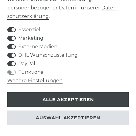
ONLINE-KAUFBERATER
personenbezogener Daten in unserer
Daten­
schutz­erklärung
.
MONTAGESERVICE
Essenziell
VERSANDKOSTEN
Marketing
Externe Medien
BEZAHLUNG
DHL Wunschzustellung
PayPal
KLIMA- UND UMWELTSCHUTZ
Funktional
LEXIKON
Weitere Einstellungen
UNTERNEHMEN
ALLE AKZEPTIEREN
ÜBER UNS
AUSWAHL AKZEPTIEREN
MAGAZIN