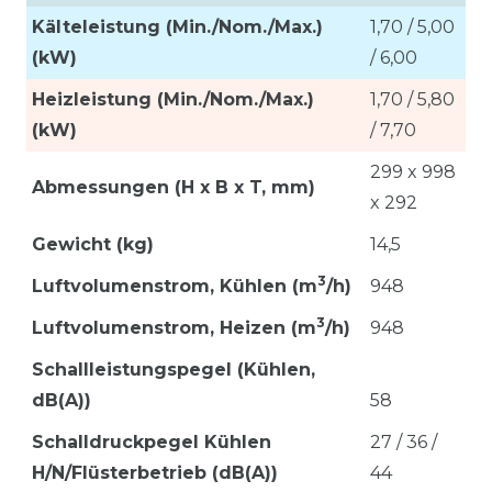
Kälteleistung (Min./Nom./Max.)
1,70 / 5,00
(kW)
/ 6,00
Heizleistung (Min./Nom./Max.)
1,70 / 5,80
(kW)
/ 7,70
299 x 998
Abmessungen (H x B x T, mm)
x 292
Gewicht (kg)
14,5
3
Luftvolumenstrom, Kü
hlen (m
/h)
948
3
Luftvolumenstrom, Heizen
(m
/h)
948
Schallleistungspegel (Kühlen,
dB(A))
58
Schalldruckpegel Kühlen
27 / 36 /
H/N/Flüsterbetrieb (dB(A))
44