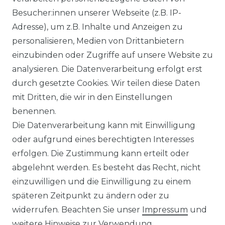
RECHTLICHES
Besucher:innen unserer Webseite (z.B. IP-
Adresse), um z.B. Inhalte und Anzeigen zu
AGB
personalisieren, Medien von Drittanbietern
einzubinden oder Zugriffe auf unsere Website zu
IMPRESSUM
analysieren. Die Datenverarbeitung erfolgt erst
durch gesetzte Cookies. Wir teilen diese Daten
DATENSCHUTZERKLÄRUNG
mit Dritten, die wir in den Einstellungen
BARRIEREFREIHEITSERKLÄRUNG
benennen.
Die Datenverarbeitung kann mit Einwilligung
oder aufgrund eines berechtigten Interesses
erfolgen. Die Zustimmung kann erteilt oder
abgelehnt werden. Es besteht das Recht, nicht
einzuwilligen und die Einwilligung zu einem
späteren Zeitpunkt zu ändern oder zu
SERVICE & INFOS
widerrufen. Beachten Sie unser
Impressum
und
weitere Hinweise zur Verwendung