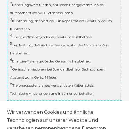
2
Näherungswert für den jährlichen Energieverbrauch bei
durchschnittlich 500 Betriebsstunden
3
Kühlleistung, definiert als Kühlkapazität des Geräts in kW im
Kühlbetrieb
4
Energieeffizienzgröße des Geräts im Kühlbetrieb
5
Heizleistung, definiert als Heizkapazität des Geräts in kW im
Heizbetrieb
6
Energieeffizienzgröße des Geräts im Heizbetrieb
7
Geräuschemissionen bei Standardbetrieb. Bedingungen:
Abstand zum Gerät: 1 Meter.
8
Treibhauspotenzial des verwendeten Kältemittels
Technische Änderungen und Irrtümer vorbehalten.
* inkl. ges. MwSt. zzgl.
Versandkosten
Wir verwenden Cookies und ähnliche
Technologien auf unserer Website und
verarbeiten personenbezogene Daten von