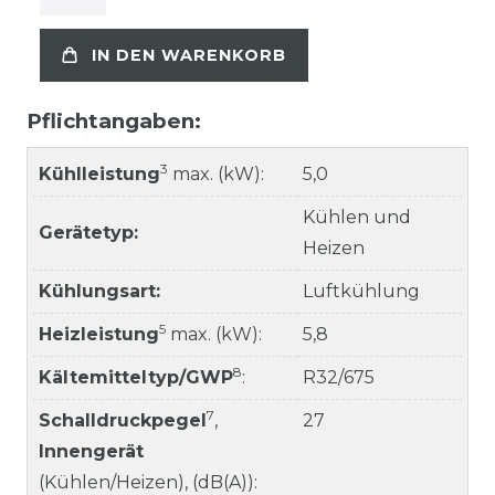
IN DEN WARENKORB
Pflichtangaben:
3
Kühlleistung
max. (kW):
5,0
Kühlen und
Gerätetyp:
Heizen
Kühlungsart:
Luftkühlung
5
Heizleistung
max. (kW):
5,8
8
Kältemitteltyp/GWP
:
R32/675
7
Schalldruckpegel
,
27
Innengerät
(Kühlen/Heizen), (dB(A)):