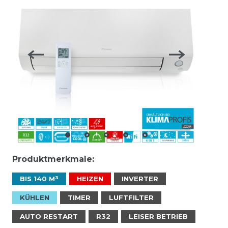
Produktmerkmale:
BIS 140 M³
HEIZEN
INVERTER
KÜHLEN
TIMER
LUFTFILTER
AUTO RESTART
R32
LEISER BETRIEB