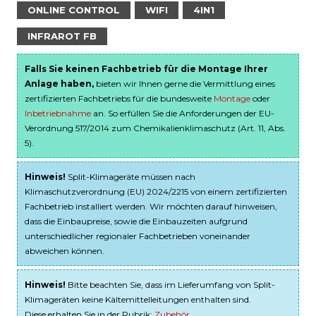
ONLINE CONTROL
WIFI
4IN1
INFRAROT FB
Falls Sie keinen Fachbetrieb für die Montage Ihrer
Anlage haben,
bieten wir Ihnen gerne die Vermittlung eines
zertifizierten Fachbetriebs für die bundesweite
Montage
oder
Inbetriebnahme
an. So erfüllen Sie die Anforderungen der EU-
Verordnung 517/2014 zum Chemikalienklimaschutz (Art. 11, Abs.
5).
Hinweis!
Split-Klimageräte müssen nach
Klimaschutzverordnung (EU) 2024/2215 von einem zertifizierten
Fachbetrieb installiert werden. Wir möchten darauf hinweisen,
dass die Einbaupreise, sowie die Einbauzeiten aufgrund
unterschiedlicher regionaler Fachbetrieben voneinander
abweichen können.
Hinweis!
Bitte beachten Sie, dass im Lieferumfang von Split-
Klimageräten keine Kältemittelleitungen enthalten sind.
Diese erhalten Sie in der Rubrik:
Zubehör