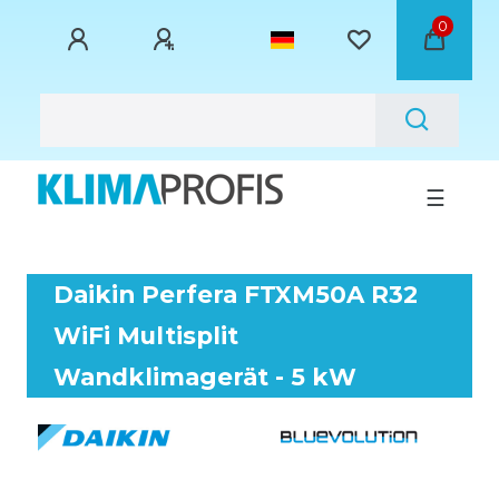
0
☰
Daikin Perfera FTXM50A R32
WiFi Multisplit
Wandklimagerät - 5 kW