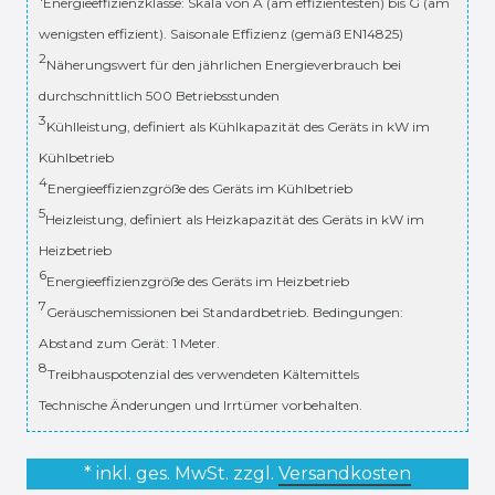
Energieeffizienzklasse: Skala von A (am effizientesten) bis G (am
wenigsten effizient). Saisonale Effizienz (gemäß EN14825)
2
Näherungswert für den jährlichen Energieverbrauch bei
durchschnittlich 500 Betriebsstunden
3
Kühlleistung, definiert als Kühlkapazität des Geräts in kW im
Kühlbetrieb
4
Energieeffizienzgröße des Geräts im Kühlbetrieb
5
Heizleistung, definiert als Heizkapazität des Geräts in kW im
Heizbetrieb
6
Energieeffizienzgröße des Geräts im Heizbetrieb
7
Geräuschemissionen bei Standardbetrieb. Bedingungen:
Abstand zum Gerät: 1 Meter.
8
Treibhauspotenzial des verwendeten Kältemittels
Technische Änderungen und Irrtümer vorbehalten.
* inkl. ges. MwSt. zzgl.
Versandkosten