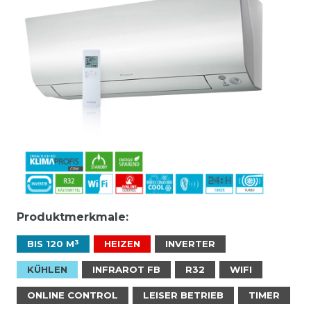
Produktmerkmale:
BIS 120 M³
HEIZEN
INVERTER
KÜHLEN
INFRAROT FB
R32
WIFI
ONLINE CONTROL
LEISER BETRIEB
TIMER