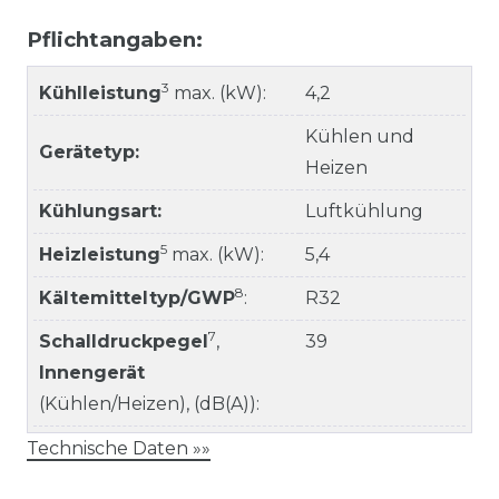
Pflichtangaben:
3
Kühlleistung
max. (kW):
4,2
Kühlen und
Gerätetyp:
Heizen
Kühlungsart:
Luftkühlung
5
Heizleistung
max. (kW):
5,4
8
Kältemitteltyp/GWP
:
R32
7
Schalldruckpegel
,
39
Innengerät
(Kühlen/Heizen), (dB(A)):
Technische Daten »»