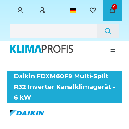
0
☰
Daikin FDXM60F9 Multi-Split
R32 Inverter Kanalklimagerät -
6 kW