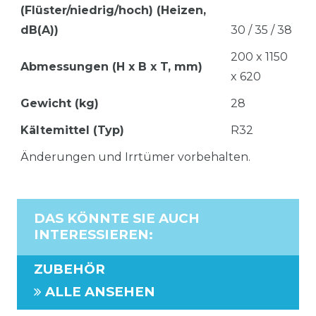
(Flüster/niedrig/hoch) (Heizen,
dB(A))
30 / 35 / 38
200 x 1150
Abmessungen (H x B x T, mm)
x 620
Gewicht (kg)
28
Kältemittel (Typ)
R32
Änderungen und Irrtümer vorbehalten.
DAS KÖNNTE SIE AUCH
INTERESSIEREN
:
ZUBEHÖR
ALLE ANSEHEN