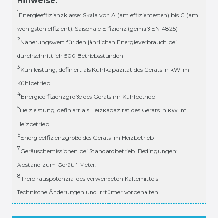
Hinweise:
1
Energieeffizienzklasse: Skala von A (am effizientesten) bis G (am
wenigsten effizient). Saisonale Effizienz (gemäß EN14825)
2
Näherungswert für den jährlichen Energieverbrauch bei
durchschnittlich 500 Betriebsstunden
3
Kühlleistung, definiert als Kühlkapazität des Geräts in kW im
Kühlbetrieb
4
Energieeffizienzgröße des Geräts im Kühlbetrieb
5
Heizleistung, definiert als Heizkapazität des Geräts in kW im
Heizbetrieb
6
Energieeffizienzgröße des Geräts im Heizbetrieb
7
Geräuschemissionen bei Standardbetrieb. Bedingungen:
Abstand zum Gerät: 1 Meter.
8
Treibhauspotenzial des verwendeten Kältemittels
Technische Änderungen und Irrtümer vorbehalten.