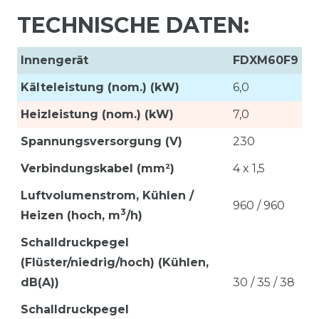
TECHNISCHE DATEN:
Innengerät
FDXM60F9
Kälteleistung (nom.) (kW)
6,0
Heizleistung (nom.) (kW)
7,0
Spannungsversorgung (V)
230
Verbindungskabel (mm²)
4 x 1,5
Luftvolumenstrom,
Kühlen /
960 / 960
3
Heizen (hoch, m
/h)
Schalldruckpegel
(Flüster/niedrig/hoch) (Kühlen,
dB(A))
30 / 35 / 38
Schalldruckpegel