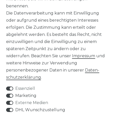
benennen.
MAGAZIN
Die Datenverarbeitung kann mit Einwilligung
oder aufgrund eines berechtigten Interesses
HERSTELLER
erfolgen. Die Zustimmung kann erteilt oder
abgelehnt werden. Es besteht das Recht, nicht
REFERENZEN
einzuwilligen und die Einwilligung zu einem
späteren Zeitpunkt zu ändern oder zu
widerrufen. Beachten Sie unser
Impressum
und
weitere Hinweise zur Verwendung
personenbezogener Daten in unserer
Daten­
Widerrufs­recht
schutz­erklärung
.
Essenziell
Marketing
Externe Medien
Kontakt
VERTRAG WIDERRUFEN
DHL Wunschzustellung