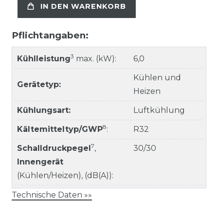
IN DEN WARENKORB
Pflichtangaben:
3
Kühlleistung
max. (kW):
6,0
Kühlen und
Gerätetyp:
Heizen
Kühlungsart:
Luftkühlung
8
Kältemitteltyp/GWP
:
R32
7
Schalldruckpegel
,
30/30
Innengerät
(Kühlen/Heizen), (dB(A)):
Technische Daten »»