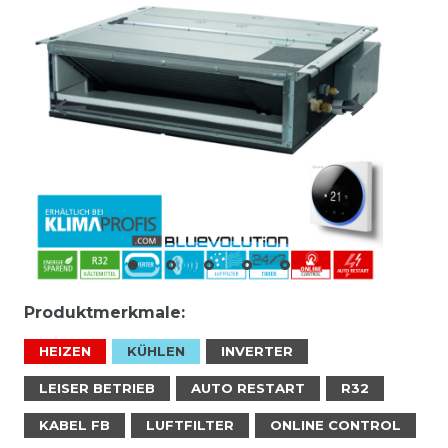
Produktmerkmale:
HEIZEN
KÜHLEN
INVERTER
LEISER BETRIEB
AUTO RESTART
R32
KABEL FB
LUFTFILTER
ONLINE CONTROL