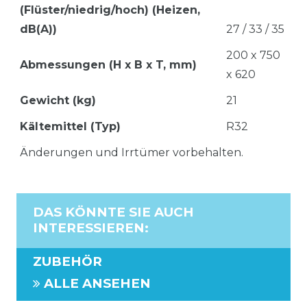
(Flüster/niedrig/hoch) (Heizen,
dB(A))
27 / 33 / 35
200 x 750
Abmessungen (H x B x T, mm)
x 620
Gewicht (kg)
21
Kältemittel (Typ)
R32
Änderungen und Irrtümer vorbehalten.
DAS KÖNNTE SIE AUCH
INTERESSIEREN
:
ZUBEHÖR
ALLE ANSEHEN