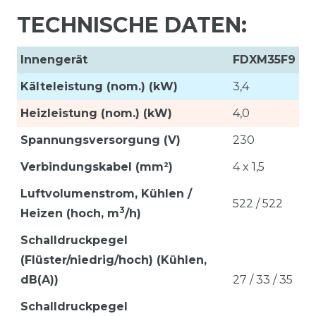
TECHNISCHE DATEN:
Innengerät
FDXM35F9
Kälteleistung (nom.) (kW)
3,4
Heizleistung (nom.) (kW)
4,0
Spannungsversorgung (V)
230
Verbindungskabel (mm²)
4 x 1,5
Luftvolumenstrom,
Kühlen /
522 / 522
3
Heizen (hoch, m
/h)
Schalldruckpegel
(Flüster/niedrig/hoch) (Kühlen,
dB(A))
27 / 33 / 35
Schalldruckpegel