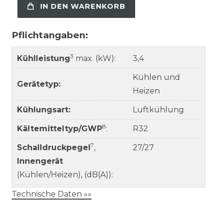
IN DEN WARENKORB
Pflichtangaben:
3
Kühlleistung
max. (kW):
3,4
Kühlen und
Gerätetyp:
Heizen
Kühlungsart:
Luftkühlung
8
Kältemitteltyp/GWP
:
R32
7
Schalldruckpegel
,
27/27
Innengerät
(Kühlen/Heizen), (dB(A)):
Technische Daten »»