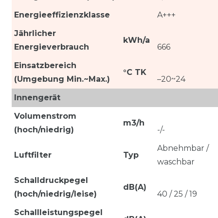
Energieeffizienzklasse
A+++
Jährlicher
kWh/a
Energieverbrauch
666
Einsatzbereich
°C TK
(Umgebung Min.~Max.)
–20~24
Innengerät
Volumenstrom
m3/h
(hoch/niedrig)
-/-
Abnehmbar /
Luftfilter
Typ
waschbar
Schalldruckpegel
dB(A)
(hoch/niedrig/leise)
40 / 25 / 19
Schallleistungspegel