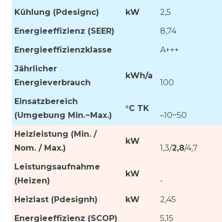
Kühlung (Pdesignc)
kW
2,5
Energieeffizienz (SEER)
8,74
Energieeffizienzklasse
A+++
Jährlicher
kWh/a
Energieverbrauch
100
Einsatzbereich
°C TK
(Umgebung Min.~Max.)
–10~50
Heizleistung (Min. /
kW
Nom. / Max.)
1,3/
2,8
/4,7
Leistungsaufnahme
kW
(Heizen)
-
Heizlast (Pdesignh)
kW
2,45
Energieeffizienz (SCOP)
5,15