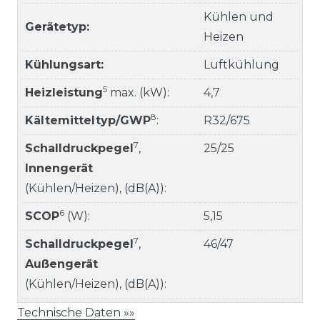
Kühlen und
Gerätetyp:
Heizen
Kühlungsart:
Luftkühlung
5
Heizleistung
max. (kW):
4,7
8
Kältemitteltyp/GWP
:
R32/675
7
Schalldruckpegel
,
25/25
Innengerät
(Kühlen/Heizen), (dB(A)):
6
SCOP
(W):
5,15
7
Schalldruckpegel
,
46/47
Außengerät
(Kühlen/Heizen), (dB(A)):
Technische Daten »»