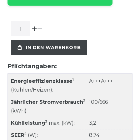
IN DEN WARENKORB
Pflichtangaben:
1
Energieeffizienzklasse
A+++A+++
(Kühlen/Heizen):
2
Jährlicher Stromverbrauch
100/666
(kWh):
3
Kühlleistung
max. (kW):
3,2
4
SEER
(W):
8,74