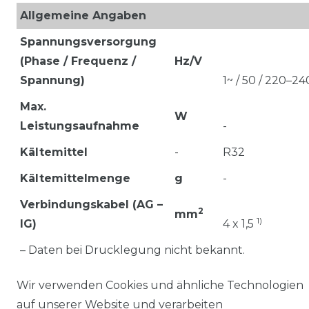
Allgemeine Angaben
Spannungsversorgung
(Phase / Frequenz /
Hz/V
Spannung)
1~ / 50 / 220–24
Max.
W
Leistungsaufnahme
-
Kältemittel
-
R32
Kältemittelmenge
g
-
Verbindungskabel (AG –
2
mm
1)
IG)
4 x 1,5
– Daten bei Drucklegung nicht bekannt.
Kühlen bei 35 °C / 27 °C Nennlast, Heizen bei 7 °C / 2
Wir verwenden Cookies und ähnliche Technologien
°C Nennlast TK = Trockenkugeltemperatur FK =
auf unserer Website und verarbeiten