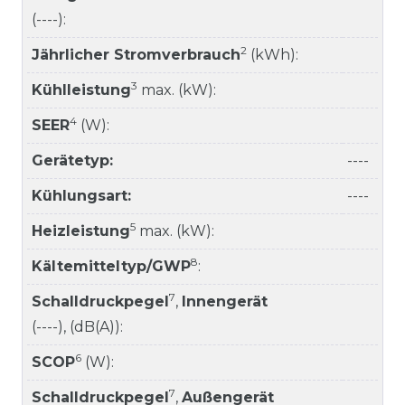
(----):
2
Jährlicher Stromverbrauch
(kWh):
3
Kühlleistung
max. (kW):
4
SEER
(W):
Gerätetyp:
----
Kühlungsart:
----
5
Heizleistung
max. (kW):
8
Kältemitteltyp/GWP
:
7
Schalldruckpegel
,
Innengerät
(----), (dB(A)):
6
SCOP
(W):
7
Schalldruckpegel
,
Außengerät