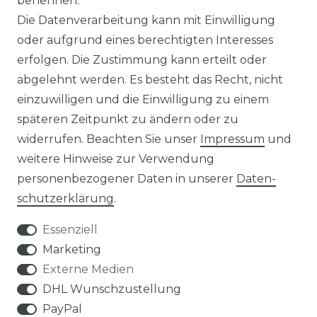
benennen.
MAGAZIN
Die Datenverarbeitung kann mit Einwilligung
oder aufgrund eines berechtigten Interesses
HERSTELLER
erfolgen. Die Zustimmung kann erteilt oder
abgelehnt werden. Es besteht das Recht, nicht
REFERENZEN
einzuwilligen und die Einwilligung zu einem
späteren Zeitpunkt zu ändern oder zu
widerrufen. Beachten Sie unser
Impressum
und
weitere Hinweise zur Verwendung
personenbezogener Daten in unserer
Daten­
Widerrufs­recht
schutz­erklärung
.
Essenziell
Marketing
Externe Medien
Kontakt
VERTRAG WIDERRUFEN
DHL Wunschzustellung
PayPal