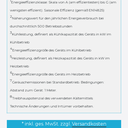
1
Energieeffizienzklasse: Skala von A (am effizientesten) bis G (am
wenigsten effizient). Saisonale Effizienz (gemäß EN14825)
2
Näherungswert für den jährlichen Energieverbrauch bei
durchschnittlich 500 Betriebsstunden
3
Kühlleistung, definiert als Kühlkapazität des Geräts in kW im
Kühlbetrieb
4
Energieeffizienzgröße des Geräts im Kühlbetrieb
5
Heizleistung, definiert als Heizkapazität des Geräts in kW im
Heizbetrieb
6
Energieeffizienzgröße des Geräts im Heizbetrieb
7
Geräuschemissionen bei Standardbetrieb. Bedingungen:
Abstand zum Gerät: 1 Meter.
8
Treibhauspotenzial des verwendeten Kältemittels
Technische Änderungen und Irrtümer vorbehalten.
* inkl. ges. MwSt. zzgl.
Versandkosten