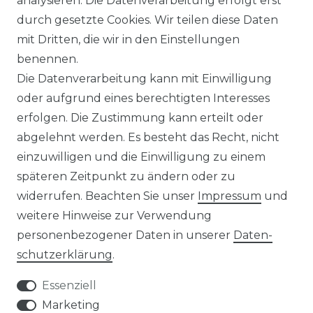
analysieren. Die Datenverarbeitung erfolgt erst
durch gesetzte Cookies. Wir teilen diese Daten
ÜBER UNS
mit Dritten, die wir in den Einstellungen
benennen.
MAGAZIN
Die Datenverarbeitung kann mit Einwilligung
oder aufgrund eines berechtigten Interesses
HERSTELLER
erfolgen. Die Zustimmung kann erteilt oder
abgelehnt werden. Es besteht das Recht, nicht
REFERENZEN
einzuwilligen und die Einwilligung zu einem
späteren Zeitpunkt zu ändern oder zu
widerrufen. Beachten Sie unser
Impressum
und
weitere Hinweise zur Verwendung
personenbezogener Daten in unserer
Daten­
Widerrufs­recht
schutz­erklärung
.
Essenziell
Marketing