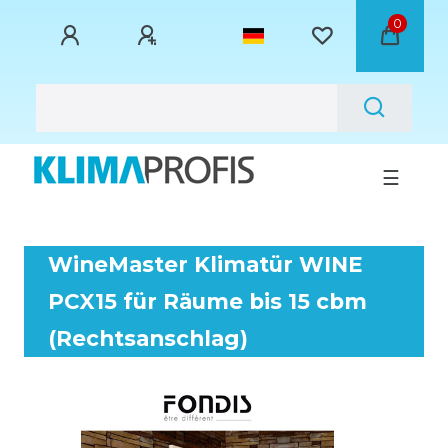
0
☰
WineMaster Klimatür WINE
PCX15 für Räume bis 15 cbm
(Rechtsanschlag)