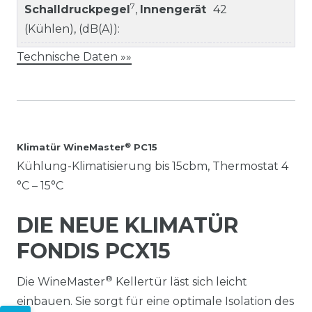
7
Schalldruckpegel
,
Innengerät
42
(Kühlen), (dB(A)):
Technische Daten »»
®
Klimatür WineMaster
PC15
Kühlung-Klimatisierung bis 15cbm, Thermostat 4
°C – 15°C
DIE NEUE KLIMATÜR
FONDIS PCX15
®
Die WineMaster
Kellertür läst sich leicht
einbauen. Sie sorgt für eine optimale Isolation des