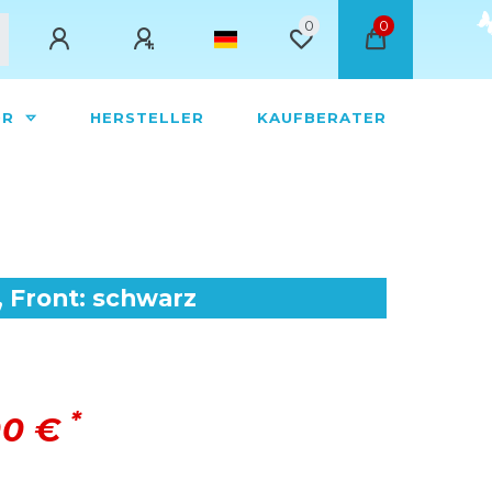
0
0
ÖR
HERSTELLER
KAUFBERATER
 Front: schwarz
*
00 €