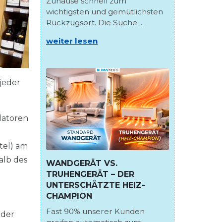
Zuhause schnell zum
wichtigsten und gemütlichsten
Rückzugsort. Die Suche ...
weiter lesen
jeder
latoren
tel) am
alb des
WANDGERÄT VS.
TRUHENGERÄT – DER
UNTERSCHÄTZTE HEIZ-
CHAMPION
Fast 90% unserer Kunden
eder