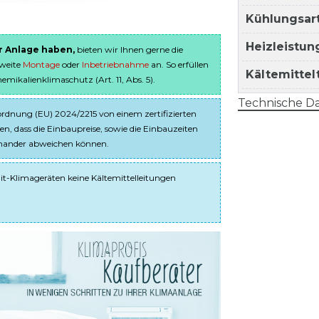
Kühlungsart
Heizleistun
er Anlage haben,
bieten wir Ihnen gerne die
sweite
Montage
oder
Inbetriebnahme
an. So erfüllen
Kältemitte
ikalienklimaschutz (Art. 11, Abs. 5).
Technische Da
dnung (EU) 2024/2215 von einem zertifizierten
en, dass die Einbaupreise, sowie die Einbauzeiten
einander abweichen können.
it-Klimageräten keine Kältemittelleitungen