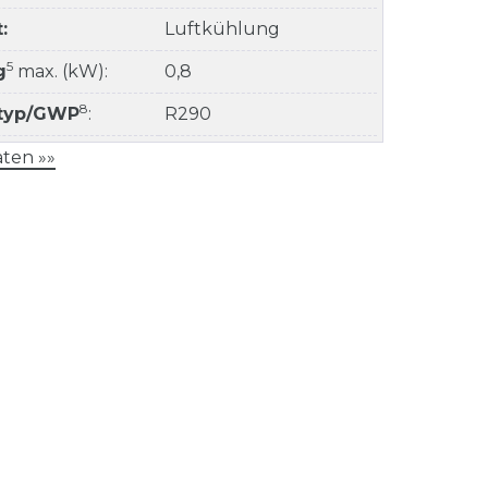
:
Luftkühlung
5
g
max. (kW):
0,8
8
ltyp/GWP
:
R290
ten »»