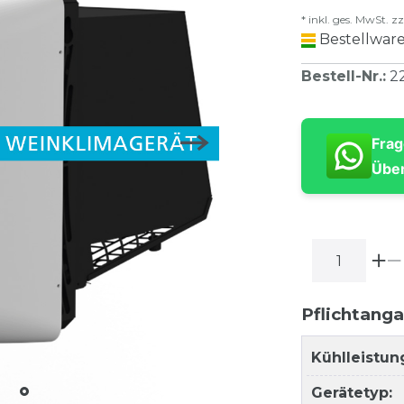
* inkl. ges. MwSt. zz
Bestellware
Bestell-Nr.
:
2
Frag
Über
Pflichtang
Kühlleistun
Gerätetyp: