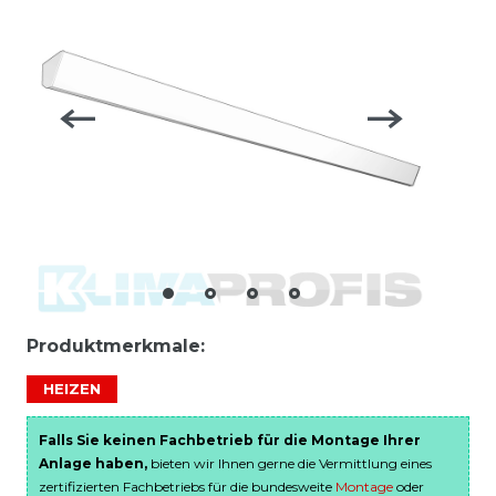
Produktmerkmale:
HEIZEN
Falls Sie keinen Fachbetrieb für die Montage Ihrer
Anlage haben,
bieten wir Ihnen gerne die Vermittlung eines
zertifizierten Fachbetriebs für die bundesweite
Montage
oder