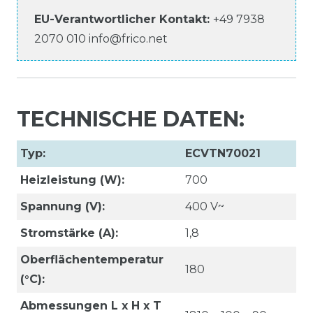
EU-Verantwortlicher
Kontakt:
+49 7938
2070 010
info@frico.net
TECHNISCHE DATEN:
Typ:
ECVTN70021
Heizleistung (W):
700
Spannung (V):
400 V~
Stromstärke (A):
1,8
Oberflächentemperatur
180
(°C):
Abmessungen L x H x T