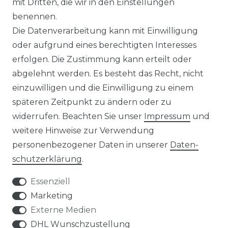
mit Dritten, die wir in den Einstellungen
benennen.
MAGAZIN
Die Datenverarbeitung kann mit Einwilligung
oder aufgrund eines berechtigten Interesses
HERSTELLER
erfolgen. Die Zustimmung kann erteilt oder
abgelehnt werden. Es besteht das Recht, nicht
REFERENZEN
einzuwilligen und die Einwilligung zu einem
späteren Zeitpunkt zu ändern oder zu
widerrufen. Beachten Sie unser
Impressum
und
weitere Hinweise zur Verwendung
personenbezogener Daten in unserer
Daten­
Widerrufs­recht
schutz­erklärung
.
Essenziell
Marketing
Externe Medien
Kontakt
VERTRAG WIDERRUFEN
DHL Wunschzustellung