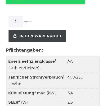
IN DEN WARENKORB
Pflichtangaben:
1
Energieeffizienzklasse
AA
(Kühlen/Heizen):
2
Jährlicher Stromverbrauch
400/250
(kWh):
3
Kühlleistung
max. (kW):
3,4
4
SEER
(W):
2,6