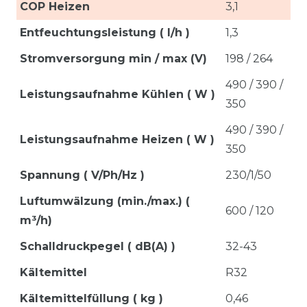
COP Heizen
3,1
Entfeuchtungsleistung ( l/h )
1,3
Stromversorgung min / max (V)
198 / 264
490 / 390 /
Leistungsaufnahme Kühlen ( W )
350
490 / 390 /
Leistungsaufnahme Heizen ( W )
350
Spannung ( V/Ph/Hz )
230/1/50
Luftumwälzung (min./max.) (
600 / 120
m³/h)
Schalldruckpegel ( dB(A) )
32-43
Kältemittel
R32
Kältemittelfüllung ( kg )
0,46