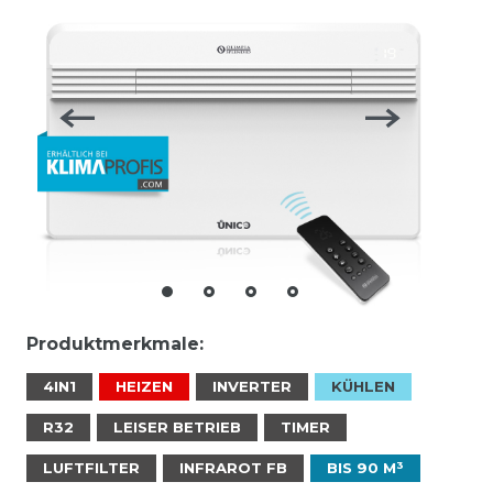
Produktmerkmale:
4IN1
HEIZEN
INVERTER
KÜHLEN
R32
LEISER BETRIEB
TIMER
LUFTFILTER
INFRAROT FB
BIS 90 M³