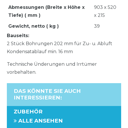
Abmessungen (Breite x Höhe x
903 x 520
Tiefe) ( mm )
x 215
Gewicht, netto ( kg )
39
Bauseits:
2 Stück Bohrungen 202 mm für Zu- u. Abluft
Kondensatablauf min. 16 mm
Technische Ünderungen und Irrtümer
vorbehalten.
DAS KÖNNTE SIE AUCH
INTERESSIEREN
:
ZUBEHÖR
ALLE ANSEHEN