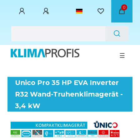
0
☰
Unico Pro 35 HP EVA Inverter
R32 Wand-Truhenklimagerät -
3,4 kW