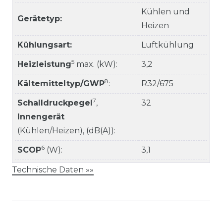
Kühlen und
Gerätetyp:
Heizen
Kühlungsart:
Luftkühlung
5
Heizleistung
max. (kW):
3,2
8
Kältemitteltyp/GWP
:
R32/675
7
Schalldruckpegel
,
32
Innengerät
(Kühlen/Heizen), (dB(A)):
6
SCOP
(W):
3,1
Technische Daten »»