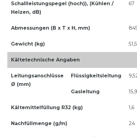
Schallleistungspegel (hoch)), (Kühlen /
67
Heizen, dB)
Abmessungen (B x T x H, mm)
84
Gewicht (kg)
51,5
Kältetechnische Angaben
Leitungsanschlüsse
Flüssigkeitsleitung
9,5
Ø (mm)
Gasleitung
15,9
Kältemittelfüllung R32 (kg)
1,6
Nachfüllmenge (g/m)
24