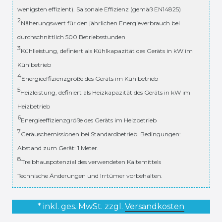
wenigsten effizient). Saisonale Effizienz (gemäß EN14825)
2
Näherungswert für den jährlichen Energieverbrauch bei
durchschnittlich 500 Betriebsstunden
3
Kühlleistung, definiert als Kühlkapazität des Geräts in kW im
Kühlbetrieb
4
Energieeffizienzgröße des Geräts im Kühlbetrieb
5
Heizleistung, definiert als Heizkapazität des Geräts in kW im
Heizbetrieb
6
Energieeffizienzgröße des Geräts im Heizbetrieb
7
Geräuschemissionen bei Standardbetrieb. Bedingungen:
Abstand zum Gerät: 1 Meter.
8
Treibhauspotenzial des verwendeten Kältemittels
Technische Änderungen und Irrtümer vorbehalten.
* inkl. ges. MwSt. zzgl.
Versandkosten