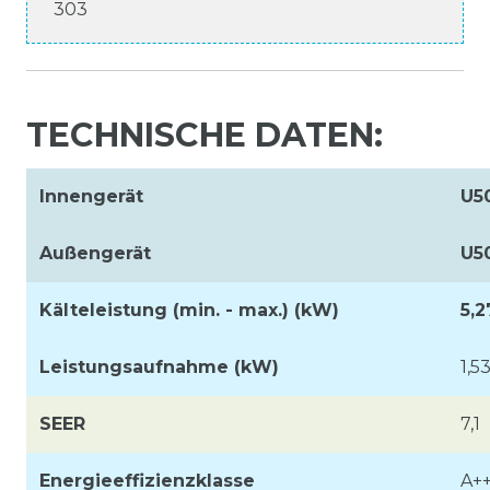
303
TECHNISCHE DATEN:
Innengerät
U5
Außengerät
U5
Kälteleistung (min. - max.) (kW)
5,
Leistungsaufnahme (kW)
1,5
SEER
7,1
Energieeffizienzklasse
A+