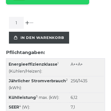
IN DEN WARENKORB
Pflichtangaben:
1
Energieeffizienzklasse
A++A+
(Kühlen/Heizen):
2
Jährlicher Stromverbrauch
256/1435
(kWh):
3
Kühlleistung
max. (kW):
6,12
4
SEER
(W):
7,1