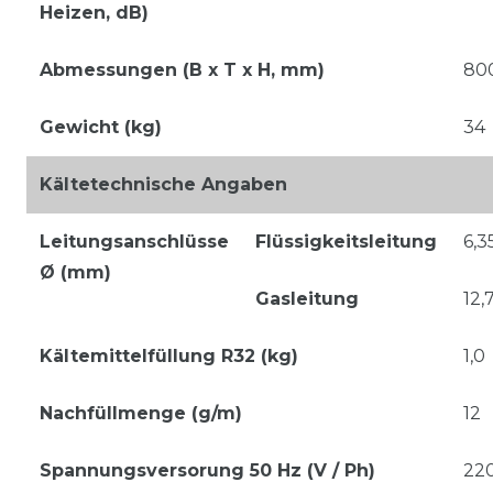
Heizen, dB)
Abmessungen (B x T x H, mm)
80
Gewicht (kg)
34
Kältetechnische Angaben
Leitungsanschlüsse
Flüssigkeitsleitung
6,35
Ø (mm)
Gasleitung
12,7
Kältemittelfüllung R32 (kg)
1,0
Nachfüllmenge (g/m)
12
Spannungsversorung 50 Hz (V / Ph)
22