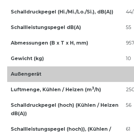
Schalldruckpegel (Hi./Mi./Lo./Si.), dB(A))
44/
Schallleistungspegel dB(A)
55
Abmessungen (B x T x H, mm)
95
Gewicht (kg)
10
Außengerät
3
Luftmenge, Kühlen / Heizen (m
/h)
25
Schalldruckpegel (hoch) (Kühlen / Heizen
56
dB(A))
Schallleistungspegel (hoch)), (Kühlen /
61