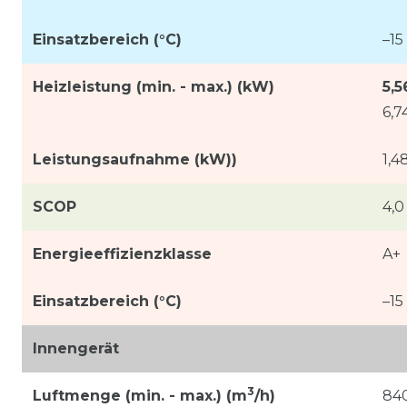
Einsatzbereich (°C)
–15
Heizleistung (min. - max.) (kW)
5,
6,7
Leistungsaufnahme (kW))
1,4
SCOP
4,0
Energieeffizienzklasse
A+
Einsatzbereich (°C)
–15
Innengerät
3
Luftmenge (min. - max.) (m
/h)
84