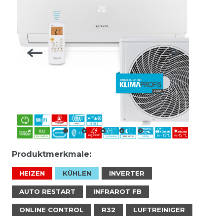
Produktmerkmale:
HEIZEN
KÜHLEN
INVERTER
AUTO RESTART
INFRAROT FB
ONLINE CONTROL
R32
LUFTREINIGER