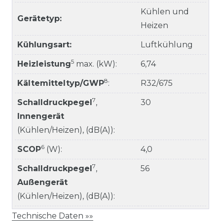
Kühlen und
Gerätetyp:
Heizen
Kühlungsart:
Luftkühlung
5
Heizleistung
max. (kW):
6,74
8
Kältemitteltyp/GWP
:
R32/675
7
Schalldruckpegel
,
30
Innengerät
(Kühlen/Heizen), (dB(A)):
6
SCOP
(W):
4,0
7
Schalldruckpegel
,
56
Außengerät
(Kühlen/Heizen), (dB(A)):
Technische Daten »»