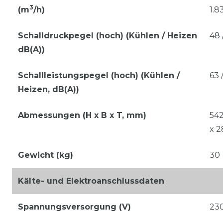
3
(m
/h)
1.8
Schalldruckpegel (hoch) (Kühlen / Heizen
48 
dB(A))
Schallleistungspegel (hoch) (Kühlen /
63 
Heizen, dB(A))
Abmessungen (H x B x T, mm)
542
x 2
Gewicht (kg)
30
Kälte- und Elektroanschlussdaten
Spannungsversorgung (V)
23