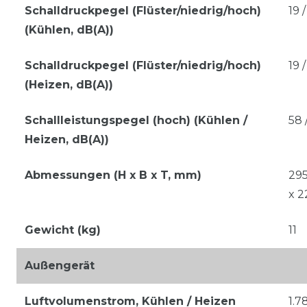
Schalldruckpegel (Flüster/niedrig/hoch)
19 
(Kühlen, dB(A))
Schalldruckpegel (Flüster/niedrig/hoch)
19 
(Heizen, dB(A))
Schallleistungspegel (hoch) (Kühlen /
58 
Heizen, dB(A))
Abmessungen (H x B x T, mm)
295
x 2
Gewicht (kg)
11
Außengerät
Luftvolumenstrom, Kühlen / Heizen
1.7