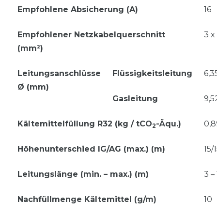
Empfohlene Absicherung (A)
16
Empfohlener Netzkabelquerschnitt
3 x 
(mm²)
Leitungsanschlüsse
Flüssigkeitsleitung
6,35
Ø (mm)
Gasleitung
9,5
Kältemittelfüllung R32 (kg / tCO
-Äqu.)
0,8
2
Höhenunterschied IG/AG (max.) (m)
15/
Leitungslänge (min. – max.) (m)
3 –
Nachfüllmenge Kältemittel (g/m)
10