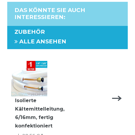
DAS KÖNNTE SIE AUCH
INTERESSIEREN
:
ZUBEHÖR
ALLE ANSEHEN
Isolierte
Kältemittelleitung,
6/16mm, fertig
konfektioniert