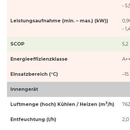
- 5
Leistungsaufnahme (min. – max.) (kW))
0,9
- 1,
SCOP
5,2
Energieeffizienzklasse
A+
Einsatzbereich (°C)
–15
Innengerät
3
Luftmenge (hoch) Kühlen / Heizen (m
/h)
762
Entfeuchtung (l/h)
2,0