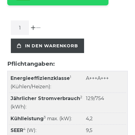
IN DEN WARENKORB
Pflichtangaben:
1
Energieeffizienzklasse
A+++A+++
(Kühlen/Heizen):
2
Jährlicher Stromverbrauch
129/754
(kWh):
3
Kühlleistung
max. (kW):
4,2
4
SEER
(W):
9,5