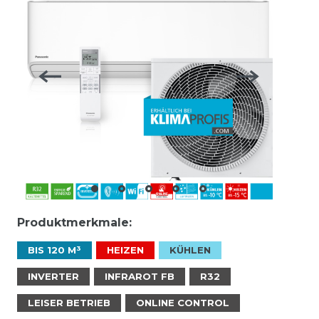
Produktmerkmale:
BIS 120 M³
HEIZEN
KÜHLEN
INVERTER
INFRAROT FB
R32
LEISER BETRIEB
ONLINE CONTROL