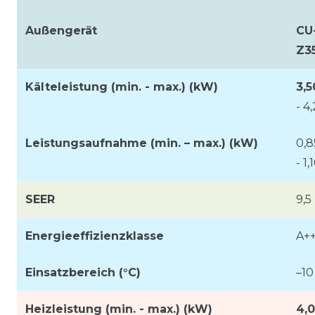
Außengerät
CU
Z3
Kälteleistung (min. - max.) (kW)
3,5
- 4
Leistungsaufnahme (min. – max.) (kW)
0,8
- 1,
SEER
9,5
Energieeffizienzklasse
A+
Einsatzbereich (°C)
–10
Heizleistung (min. - max.) (kW)
4,