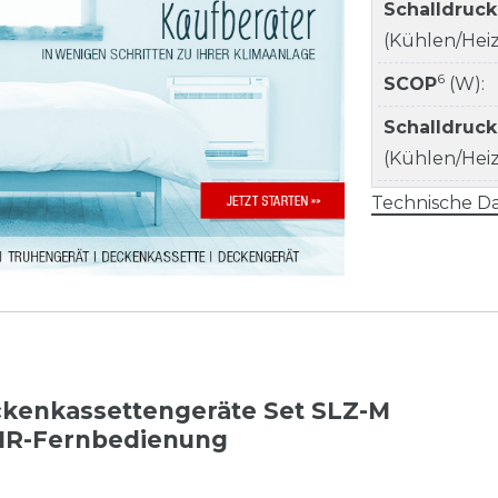
Schalldruc
(Kühlen/Heize
6
SCOP
(W):
Schalldruc
(Kühlen/Heize
Technische Da
ckenkassettengeräte Set SLZ-M
. IR-Fernbedienung