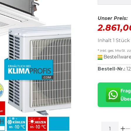
Unser Preis:
2.861,
Inhalt
1
Stück
* inkl. ges. MwSt. zz
Bestellware
Bestell-Nr.
:
1
Frag
Über