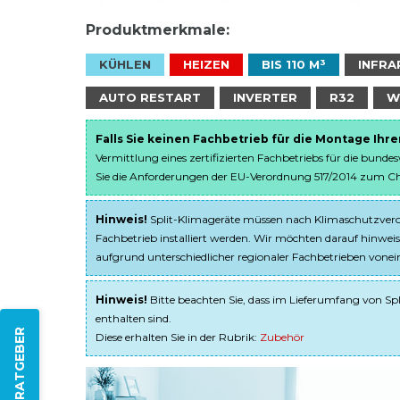
Produktmerkmale:
KÜHLEN
HEIZEN
BIS 110 M³
INFRA
AUTO RESTART
INVERTER
R32
W
Falls Sie keinen Fachbetrieb für die Montage Ihr
Vermittlung eines zertifizierten Fachbetriebs für die bunde
Sie die Anforderungen der EU-Verordnung 517/2014 zum Chem
Hinweis!
Split-Klimageräte müssen nach Klimaschutzveror
Fachbetrieb installiert werden. Wir möchten darauf hinweis
aufgrund unterschiedlicher regionaler Fachbetrieben von
Hinweis!
Bitte beachten Sie, dass im Lieferumfang von Spl
enthalten sind.
ZUM RATGEBER
Diese erhalten Sie in der Rubrik:
Zubehör