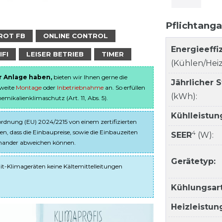
Pflichtang
ROT FB
ONLINE CONTROL
Energieeffi
IFI
LEISER BETRIEB
TIMER
(Kühlen/Heiz
er Anlage haben,
bieten wir Ihnen gerne die
Jährlicher 
sweite
Montage
oder
Inbetriebnahme
an. So erfüllen
(kWh):
ikalienklimaschutz (Art. 11, Abs. 5).
Kühlleistun
dnung (EU) 2024/2215 von einem zertifizierten
en, dass die Einbaupreise, sowie die Einbauzeiten
4
SEER
(W):
einander abweichen können.
Gerätetyp:
it-Klimageräten keine Kältemittelleitungen
Kühlungsart
Heizleistun