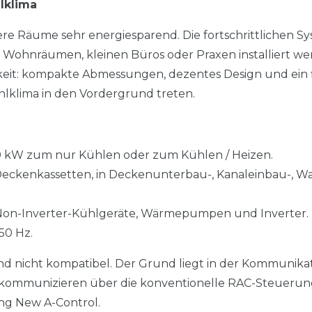
lklima
tlere Räume sehr energiesparend. Die fortschrittlichen S
in Wohnräumen, kleinen Büros oder Praxen installiert w
keit: kompakte Abmessungen, dezentes Design und ein f
ühlklima in den Vordergrund treten.
4,0 kW zum nur Kühlen oder zum Kühlen / Heizen.
Deckenkassetten, in Deckenunterbau-, Kanaleinbau-, W
Non-Inverter-Kühlgeräte, Wärmepumpen und Inverter.
50 Hz.
nd nicht kompatibel. Der Grund liegt in der Kommunika
 kommunizieren über die konventionelle RAC-Steuerun
ng New A-Control.