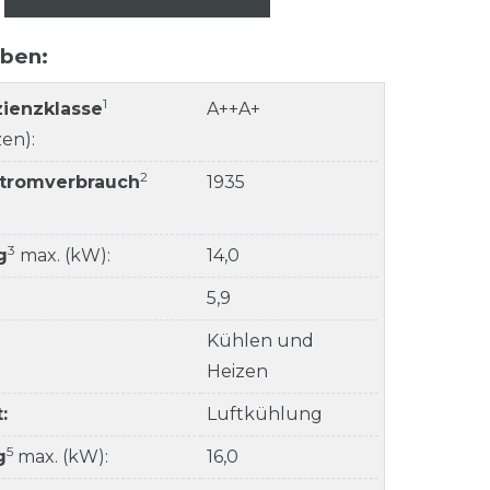
aben:
1
zienzklasse
A++A+
en):
2
Stromverbrauch
1935
3
g
max. (kW):
14,0
5,9
Kühlen und
Heizen
:
Luftkühlung
5
g
max. (kW):
16,0