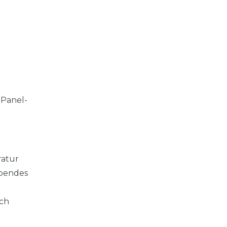
-Panel-
ratur
ibendes
rch