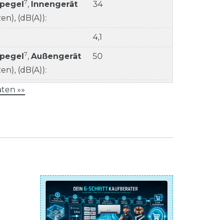
7
kpegel
,
Innengerät
34
n), (dB(A)):
4,1
7
kpegel
,
Außengerät
50
n), (dB(A)):
ten »»