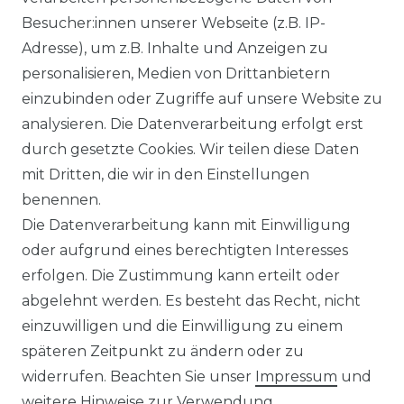
Besucher:innen unserer Webseite (z.B. IP-
DATENSCHUTZERKLÄRUNG
Adresse), um z.B. Inhalte und Anzeigen zu
personalisieren, Medien von Drittanbietern
BARRIEREFREIHEITSERKLÄRUNG
einzubinden oder Zugriffe auf unsere Website zu
analysieren. Die Datenverarbeitung erfolgt erst
durch gesetzte Cookies. Wir teilen diese Daten
mit Dritten, die wir in den Einstellungen
benennen.
Die Datenverarbeitung kann mit Einwilligung
SERVICE & INFOS
oder aufgrund eines berechtigten Interesses
erfolgen. Die Zustimmung kann erteilt oder
ONLINE-KAUFBERATER
abgelehnt werden. Es besteht das Recht, nicht
einzuwilligen und die Einwilligung zu einem
MONTAGESERVICE
späteren Zeitpunkt zu ändern oder zu
widerrufen. Beachten Sie unser
Impressum
und
VERSANDKOSTEN
weitere Hinweise zur Verwendung