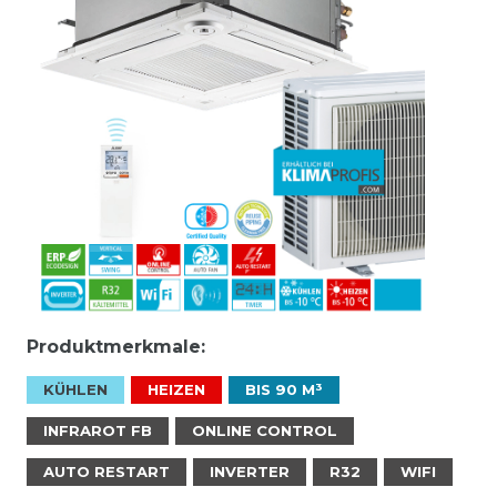
Produktmerkmale:
KÜHLEN
HEIZEN
BIS 90 M³
INFRAROT FB
ONLINE CONTROL
AUTO RESTART
INVERTER
R32
WIFI