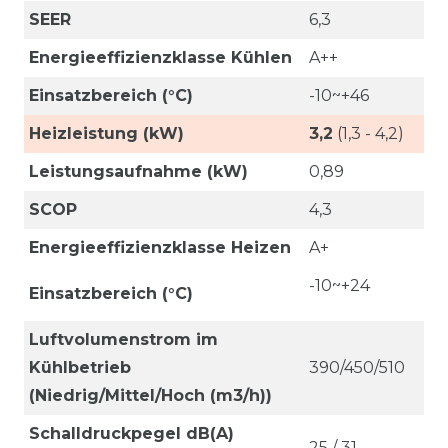
SEER
6,3
Energieeffizienzklasse Kühlen
A++
Einsatzbereich (°C)
-10~+46
Heizleistung (kW)
3,2
(1,3 - 4,2)
Leistungsaufnahme (kW)
0,89
SCOP
4,3
Energieeffizienzklasse Heizen
A+
-10~+24
Einsatzbereich (°C)
Luftvolumenstrom im
Kühlbetrieb
390/450/510
(Niedrig/Mittel/Hoch (m3/h))
Schalldruckpegel dB(A)
25 / 31