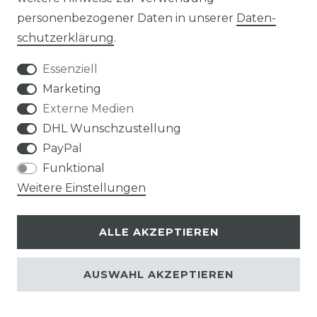
personenbezogener Daten in unserer
Daten­
BEZAHLUNG
schutz­erklärung
.
KLIMA- UND UMWELTSCHUTZ
Essenziell
Marketing
LEXIKON
Externe Medien
UNTERNEHMEN
DHL Wunschzustellung
PayPal
ÜBER UNS
Funktional
Weitere Einstellungen
MAGAZIN
ALLE AKZEPTIEREN
HERSTELLER
REFERENZEN
AUSWAHL AKZEPTIEREN