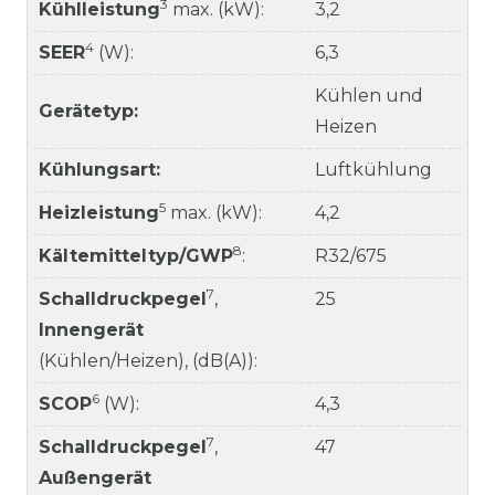
3
Kühlleistung
max. (kW):
3,2
4
SEER
(W):
6,3
Kühlen und
Gerätetyp:
Heizen
Kühlungsart:
Luftkühlung
5
Heizleistung
max. (kW):
4,2
8
Kältemitteltyp/GWP
:
R32/675
7
Schalldruckpegel
,
25
Innengerät
(Kühlen/Heizen), (dB(A)):
6
SCOP
(W):
4,3
7
Schalldruckpegel
,
47
Außengerät