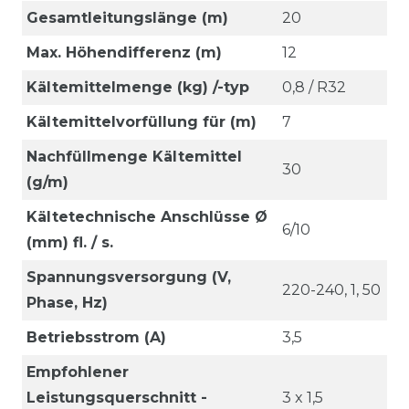
Gesamtleitungslänge (m)
20
Max. Höhendifferenz (m)
12
Kältemittelmenge (kg) /-typ
0,8 / R32
Kältemittelvorfüllung für (m)
7
Nachfüllmenge Kältemittel
30
(g/m)
Kältetechnische Anschlüsse Ø
6/10
(mm) fl. / s.
Spannungsversorgung (V,
220-240, 1, 50
Phase, Hz)
Betriebsstrom (A)
3,5
Empfohlener
Leistungsquerschnitt -
3 x 1,5