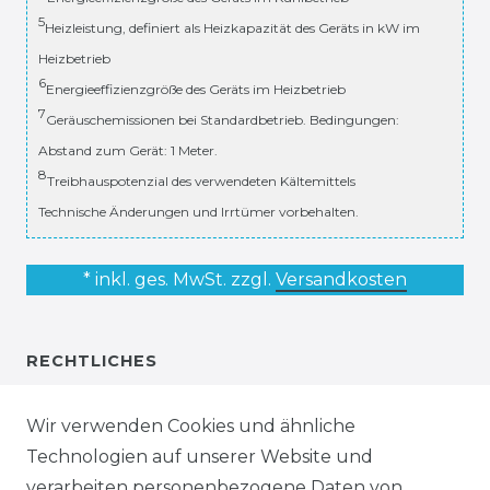
5
Heizleistung, definiert als Heizkapazität des Geräts in kW im
Heizbetrieb
6
Energieeffizienzgröße des Geräts im Heizbetrieb
7
Geräuschemissionen bei Standardbetrieb. Bedingungen:
Abstand zum Gerät: 1 Meter.
8
Treibhauspotenzial des verwendeten Kältemittels
Technische Änderungen und Irrtümer vorbehalten.
* inkl. ges. MwSt. zzgl.
Versandkosten
RECHTLICHES
AGB
Wir verwenden Cookies und ähnliche
Technologien auf unserer Website und
IMPRESSUM
verarbeiten personenbezogene Daten von