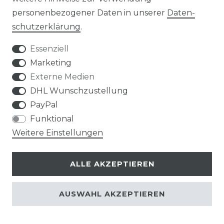
Langlebigkeit genießen.
personenbezogener Daten in unserer
Daten­
Stilvolles Design:
Wir glauben, dass
schutz­erklärung
.
Klimakontrolle nicht auf Kosten des
Essenziell
Stils gehen muss. Unsere Geräte sind
Marketing
so gestaltet, dass sie sich harmonisch in
Externe Medien
Ihr Ambiente einfügen.
DHL Wunschzustellung
PayPal
Hinweise:
Funktional
1
Energieeffizienzklasse: Skala von A (am effizientesten) bis G (am
Weitere Einstellungen
wenigsten effizient). Saisonale Effizienz (gemäß EN14825)
2
Näherungswert für den jährlichen Energieverbrauch bei
ALLE AKZEPTIEREN
durchschnittlich 500 Betriebsstunden
3
Kühlleistung, definiert als Kühlkapazität des Geräts in kW im
AUSWAHL AKZEPTIEREN
Kühlbetrieb
4
Energieeffizienzgröße des Geräts im Kühlbetrieb
5