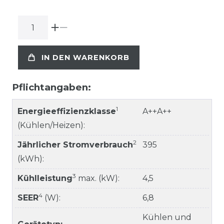
IN DEN WARENKORB
Pflichtangaben:
1
Energieeffizienzklasse
A++A++
(Kühlen/Heizen):
2
Jährlicher Stromverbrauch
395
(kWh):
3
Kühlleistung
max. (kW):
4,5
4
SEER
(W):
6,8
Kühlen und