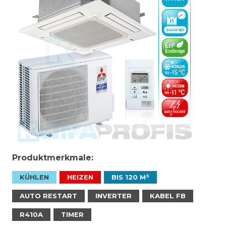
Produktmerkmale:
KÜHLEN
HEIZEN
BIS 120 M³
AUTO RESTART
INVERTER
KABEL FB
R410A
TIMER