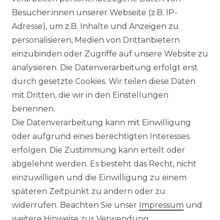
Inneneinheiten
Besucher:innen unserer Webseite (z.B. IP-
650,00 € *
Adresse), um z.B. Inhalte und Anzeigen zu
personalisieren, Medien von Drittanbietern
einzubinden oder Zugriffe auf unsere Website zu
WARUM
analysieren. Die Datenverarbeitung erfolgt erst
KLIMAPROFIS?
durch gesetzte Cookies. Wir teilen diese Daten
mit Dritten, die wir in den Einstellungen
Expertise:
Unser Team von
benennen.
Klimaexperten steht Ihnen mit Rat
Die Datenverarbeitung kann mit Einwilligung
und Tat zur Seite, um sicherzustellen,
oder aufgrund eines berechtigten Interesses
dass Sie die perfekte Kühllösung für
erfolgen. Die Zustimmung kann erteilt oder
Ihre Bedürfnisse finden.
abgelehnt werden. Es besteht das Recht, nicht
Qualität:
Wir bieten nur Produkte von
einzuwilligen und die Einwilligung zu einem
renommierten Herstellern, um
späteren Zeitpunkt zu ändern oder zu
sicherzustellen, dass Sie nicht nur
widerrufen. Beachten Sie unser
Impressum
und
Kühlen oder Heizen, sondern auch
weitere Hinweise zur Verwendung