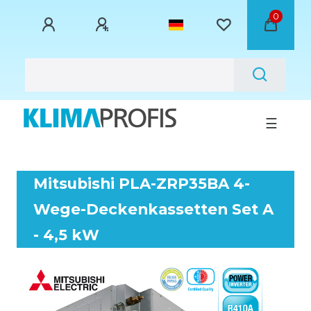
0
☰
Mitsubishi PLA-ZRP35BA 4-
Wege-Deckenkassetten Set A
- 4,5 kW