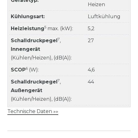
Gerätetyp:
Heizen
Kühlungsart:
Luftkühlung
5
Heizleistung
max. (kW):
5,2
7
Schalldruckpegel
,
27
Innengerät
(Kühlen/Heizen), (dB(A)):
6
SCOP
(W):
4,6
7
Schalldruckpegel
,
44
Außengerät
(Kühlen/Heizen), (dB(A)):
Technische Daten »»