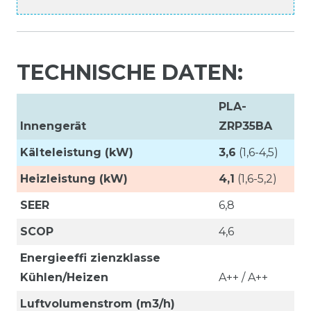
TECHNISCHE DATEN:
PLA-
Innengerät
ZRP35BA
Kälteleistung (kW)
3,6
(1,6-4,5)
Heizleistung (kW)
4,1
(1,6-5,2)
SEER
6,8
SCOP
4,6
Energieeffi zienzklasse
Kühlen/Heizen
A++ / A++
Luftvolumenstrom (m3/h)