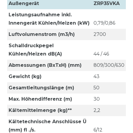
Außengerät
ZRP35VKA
Leistungsaufnahme inkl.
Innengerät Kühlen/Heizen (kW)
0,79/0,86
Luftvolumenstrom (m3/h)
2700
Schalldruckpegel
Kühlen/Heizen dB(A)
44 / 46
Abmessungen (BxTxH) (mm)
809/300/630
Gewicht (kg)
43
Gesamtleitungslänge (m)
50
Max. Höhendifferenz (m)
30
Kältemittelmenge (kg)**
2,2
Kältetechnische Anschlüsse Ü
(mm) fl ./s.
6/12