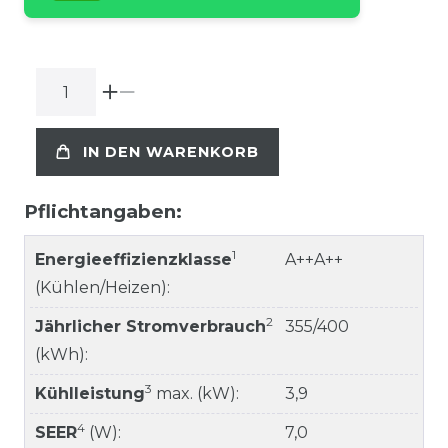
IN DEN WARENKORB
Pflichtangaben:
1
Energieeffizienzklasse
A++A++
(Kühlen/Heizen):
2
Jährlicher Stromverbrauch
355/400
(kWh):
3
Kühlleistung
max. (kW):
3,9
4
SEER
(W):
7,0