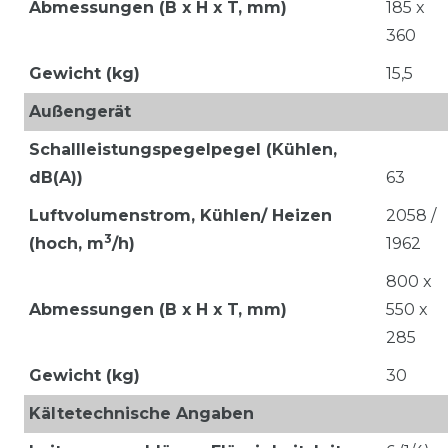
Abmessungen (B x H x T, mm)
185 x
360
Gewicht (kg)
15,5
Außengerät
Schallleistungspegelpegel (Kühlen,
dB(A))
63
Luftvolumenstrom,
Kühlen/ Heizen
2058 /
3
(hoch, m
/h)
1962
800 x
Abmessungen (B x H x T, mm)
550 x
285
Gewicht (kg)
30
Kältetechnische Angaben