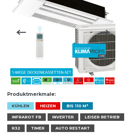
Produktmerkmale:
KÜHLEN
HEIZEN
BIS 110 M³
INFRAROT FB
INVERTER
LEISER BETRIEB
R32
TIMER
AUTO RESTART