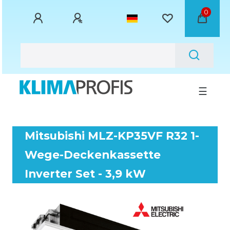
0
☰
Mitsubishi MLZ-KP35VF R32 1-
Wege-Deckenkassette
Inverter Set - 3,9 kW