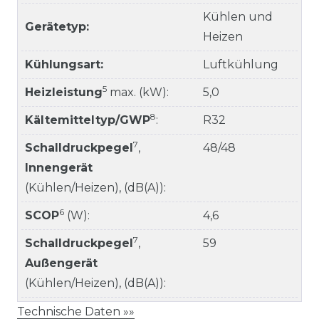
Kühlen und
Gerätetyp:
Heizen
Kühlungsart:
Luftkühlung
5
Heizleistung
max. (kW):
5,0
8
Kältemitteltyp/GWP
:
R32
7
Schalldruckpegel
,
48/48
Innengerät
(Kühlen/Heizen), (dB(A)):
6
SCOP
(W):
4,6
7
Schalldruckpegel
,
59
Außengerät
(Kühlen/Heizen), (dB(A)):
Technische Daten »»