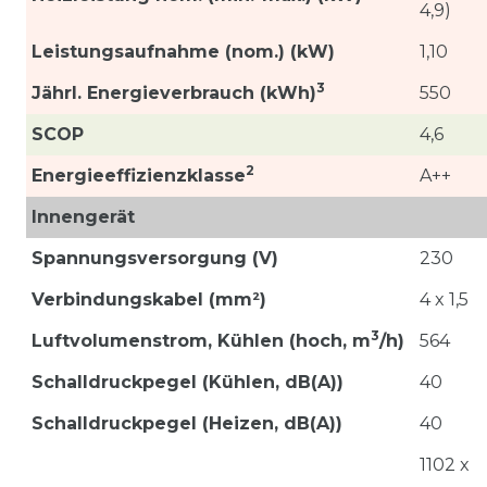
4,9)
Leistungsaufnahme (nom.) (kW)
1,10
3
Jährl. Energieverbrauch (kWh)
550
SCOP
4,6
2
Energieeffizienzklasse
A++
Innengerät
Spannungsversorgung (V)
230
Verbindungskabel (mm²)
4 x 1,5
3
Luftvolumenstrom,
Kühlen (hoch, m
/h)
564
Schalldruckpegel (Kühlen, dB(A))
40
Schalldruckpegel (Heizen, dB(A))
40
1102 x