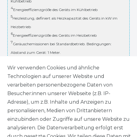
Kühlbetrieb
4
Energieeffizienzgröße des Geräts im Kühlbetrieb
5
Heizleistung, definiert als Heizkapazität des Geräts in kW im
Heizbetrieb
6
Energieeffizienzgröße des Geräts im Heizbetrieb
7
Geräuschemissionen bei Standardbetrieb. Bedingungen:
Abstand zum Gerät: 1 Meter.
8
Treibhauspotenzial des verwendeten Kältemittels
Wir verwenden Cookies und ähnliche
Technische Änderungen und Irrtümer vorbehalten.
Technologien auf unserer Website und
verarbeiten personenbezogene Daten von
* inkl. ges. MwSt. zzgl.
Versandkosten
Besucher:innen unserer Webseite (z.B. IP-
Adresse), um z.B. Inhalte und Anzeigen zu
personalisieren, Medien von Drittanbietern
RECHTLICHES
einzubinden oder Zugriffe auf unsere Website zu
AGB
analysieren. Die Datenverarbeitung erfolgt erst
durch gesetzte Cookies. Wir teilen diese Daten mit