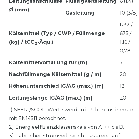
Leitungsanschlüsse
Flüssigkeitsleitung
6 (1/4)
Ø (mm)
Gasleitung
10 (3/8)
R32 /
Kältemittel (Typ / GWP / Füllmenge
675 /
(kg) / tCO
-Äqu.)
1,16 /
2
0,78
Kältemittelvorfüllung für (m)
7
Nachfüllmenge Kältemittel (g / m)
20
Höhenunterschied IG/AG (max.) (m)
12
Leitungslänge IG/AG (max.) (m)
20
1) SEER-/SCOP-Werte werden in Übereinstimmung
mit EN14511 berechnet.
2) Energieeffizienzklassenskala von A+++ bis D.
3) Jährlicher Stromverbrauch: basierend auf