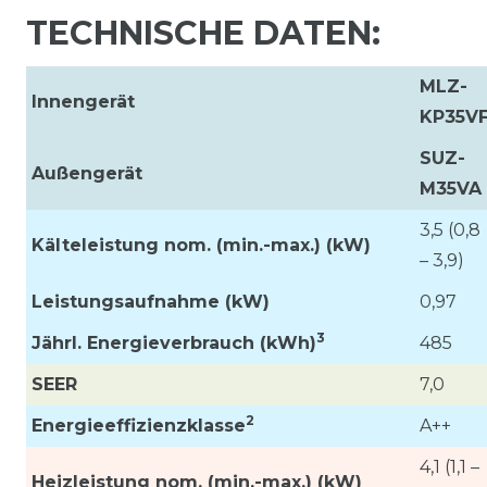
TECHNISCHE DATEN:
MLZ-
Innengerät
KP35V
SUZ-
Außengerät
M35VA
3,5 (0,8
Kälteleistung nom. (min.-max.) (kW)
– 3,9)
Leistungsaufnahme
(kW)
0,97
3
Jährl. Energieverbrauch (kWh)
485
SEER
7,0
2
Energieeffizienzklasse
A++
4,1 (1,1 –
Heizleistung nom. (min.-max.) (kW)