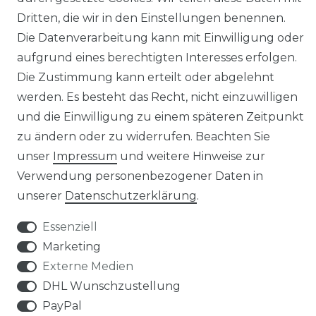
IMPRESSUM
Dritten, die wir in den Einstellungen benennen.
Die Datenverarbeitung kann mit Einwilligung oder
DATENSCHUTZERKLÄRUNG
aufgrund eines berechtigten Interesses erfolgen.
Die Zustimmung kann erteilt oder abgelehnt
BARRIEREFREIHEITSERKLÄRUNG
werden. Es besteht das Recht, nicht einzuwilligen
und die Einwilligung zu einem späteren Zeitpunkt
zu ändern oder zu widerrufen. Beachten Sie
unser
Impressum
und weitere Hinweise zur
Verwendung personenbezogener Daten in
unserer
Daten­schutz­erklärung
.
SERVICE & INFOS
Essenziell
Marketing
ONLINE-KAUFBERATER
Externe Medien
MONTAGESERVICE
DHL Wunschzustellung
PayPal