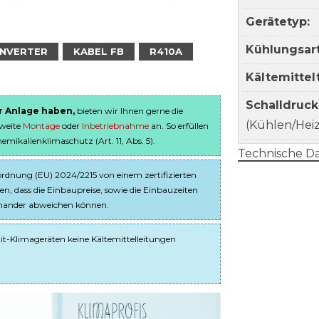
Gerätetyp:
Kühlungsart
INVERTER
KABEL FB
R410A
Kältemitte
Schalldruc
er Anlage haben,
bieten wir Ihnen gerne die
(Kühlen/Heize
sweite
Montage
oder
Inbetriebnahme
an. So erfüllen
ikalienklimaschutz (Art. 11, Abs. 5).
Technische Da
dnung (EU) 2024/2215 von einem zertifizierten
en, dass die Einbaupreise, sowie die Einbauzeiten
einander abweichen können.
it-Klimageräten keine Kältemittelleitungen