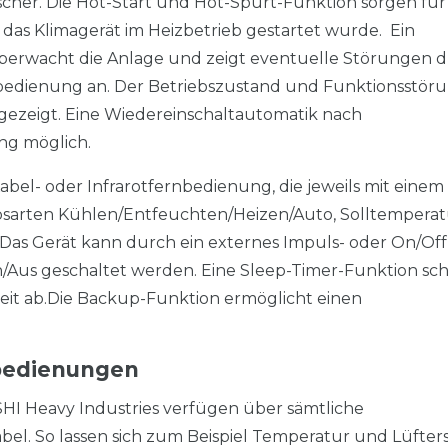
r. Die Hot-Start und Hot-Spurt-Funktion sorgen für
as Klimagerät im Heizbetrieb gestartet wurde. Ein
überwacht die Anlage und zeigt eventuelle Störungen 
bedienung an. Der Betriebszustand und Funktionsstör
gezeigt. Eine Wiedereinschaltautomatik nach
ng möglich.
Kabel- oder Infrarotfernbedienung, die jeweils mit einem
bsarten Kühlen/Entfeuchten/Heizen/Auto, Solltempera
as Gerät kann durch ein externes Impuls- oder On/Off
n/Aus geschaltet werden. Eine Sleep-Timer-Funktion sch
it ab.
Die Backup-Funktion ermöglicht einen
rnbedienungen
HI Heavy Industries verfügen über sämtliche
bel. So lassen sich zum Beispiel Temperatur und Lüfter