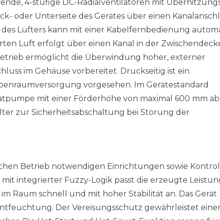
ende, 4-stufige DC-Radialventilatoren mit Überhitzung
k- oder Unterseite des Gerätes über einen Kanalanschl
 des Lüfters kann mit einer Kabelfernbedienung automa
erten Luft erfolgt über einen Kanal in der Zwischendecke
etrieb ermöglicht die Überwindung hoher, externer
chluss im Gehäuse vorbereitet. Druckseitig ist ein
Nebenraumversorgung vorgesehen. Im Gerätestandard
nsatpumpe mit einer Förderhöhe von maximal 600 mm ab
er zur Sicherheitsabschaltung bei Störung der
chen Betrieb notwendigen Einrichtungen sowie Kontrol
it integrierter Fuzzy-Logik passt die erzeugte Leistu
m Raum schnell und mit hoher Stabilität an. Das Gerät
 Entfeuchtung. Der Vereisungsschutz gewährleistet eine