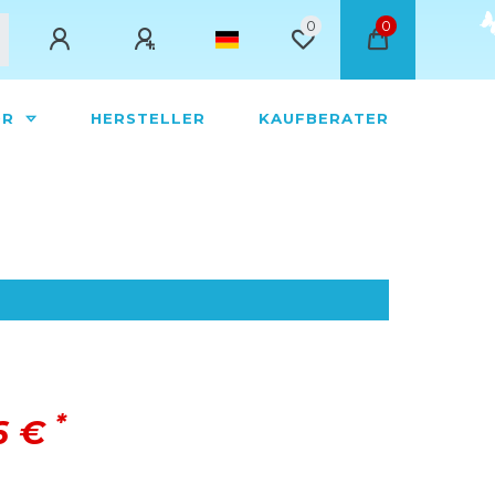
0
0
ÖR
HERSTELLER
KAUFBERATER
*
76 €