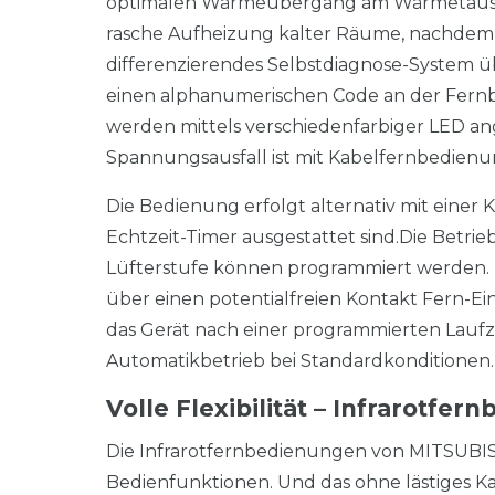
optimalen Wärmeübergang am Wärmetausche
rasche Aufheizung kalter Räume, nachdem d
differenzierendes Selbstdiagnose-System 
einen alphanumerischen Code an der Fern
werden mittels verschiedenfarbiger LED an
Spannungsausfall ist mit Kabelfernbedienu
Die Bedienung erfolgt alternativ mit einer 
Echtzeit-Timer ausgestattet sind.
Die Betrie
Lüfterstufe können programmiert werden. D
über einen potentialfreien Kontakt Fern-Ei
das Gerät nach einer programmierten Laufze
Automatikbetrieb bei Standardkonditionen.
Volle Flexibilität – Infrarotfe
Die Infrarotfernbedienungen von MITSUBIS
Bedienfunktionen. Und das ohne lästiges Ka