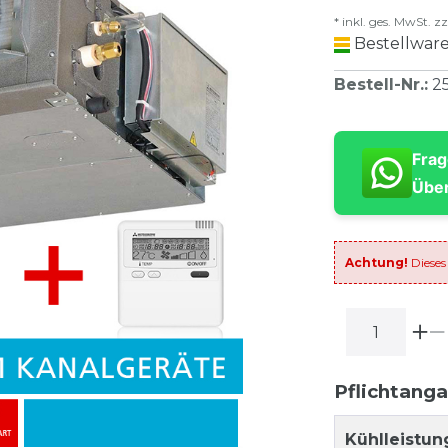
* inkl. ges. MwSt. zz
Bestellware
Bestell-Nr.
:
2
Frag
Über
Achtung!
Dieses
Pflichtang
Kühlleistun