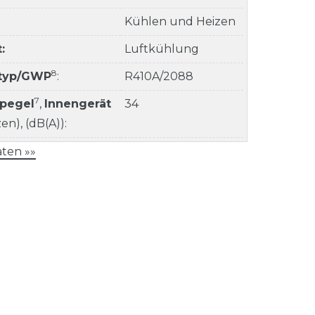
Kühlen und Heizen
:
Luftkühlung
8
ltyp/GWP
:
R410A/2088
7
kpegel
,
Innengerät
34
n), (dB(A)):
ten »»