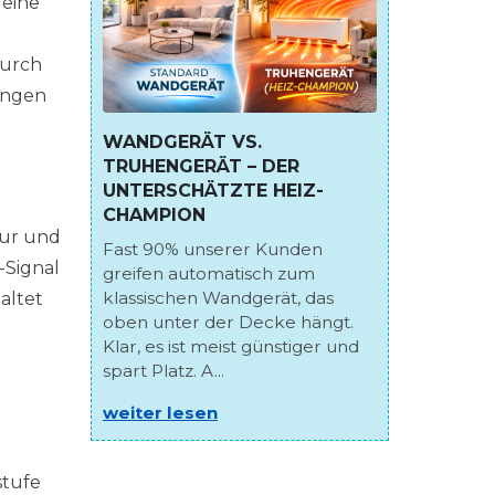
 eine
durch
ungen
WANDGERÄT VS.
TRUHENGERÄT – DER
UNTERSCHÄTZTE HEIZ-
CHAMPION
tur und
Fast 90% unserer Kunden
-Signal
greifen automatisch zum
klassischen Wandgerät, das
altet
oben unter der Decke hängt.
Klar, es ist meist günstiger und
spart Platz. A...
weiter lesen
stufe