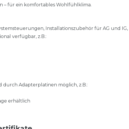
n – für ein komfortables Wohlfühlklima.
ystemsteuerungen, Installationszubehör für AG und IG,
nal verfügbar, z.B.:
 durch Adapterplatinen möglich, z.B.:
ge erhältlich
rtifikate