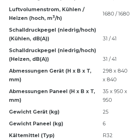
Luftvolumenstrom,
Kühlen /
1680 / 1680
3
Heizen (hoch, m
/h)
Schalldruckpegel (niedrig/hoch)
(Kühlen, dB(A))
31 / 41
Schalldruckpegel (niedrig/hoch)
(Heizen, dB(A))
31 / 41
Abmessungen Gerät (H x B x T,
298 x 840
mm)
x 840
Abmessungen Paneel (H x B x T,
35 x 950 x
mm)
950
Gewicht Gerät (kg)
25
Gewicht Paneel (kg)
6
Kältemittel (Typ)
R32