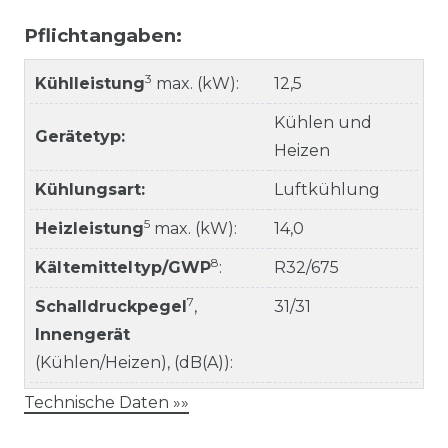
Pflichtangaben:
3
Kühlleistung
max. (kW):
12,5
Kühlen und
Gerätetyp:
Heizen
Kühlungsart:
Luftkühlung
5
Heizleistung
max. (kW):
14,0
8
Kältemitteltyp/GWP
:
R32/675
7
Schalldruckpegel
,
31/31
Innengerät
(Kühlen/Heizen), (dB(A)):
Technische Daten »»