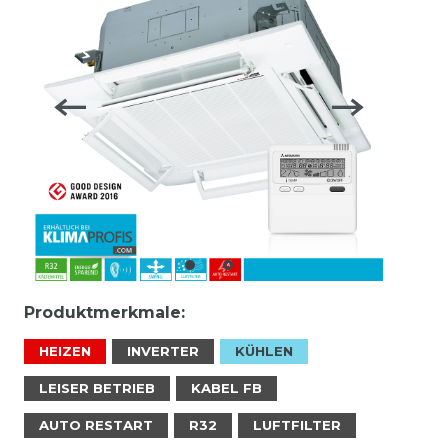
Produktmerkmale:
HEIZEN
INVERTER
KÜHLEN
LEISER BETRIEB
KABEL FB
AUTO RESTART
R32
LUFTFILTER