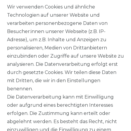
VERSANDKOSTEN
Wir verwenden Cookies und ähnliche
Technologien auf unserer Website und
BEZAHLUNG
verarbeiten personenbezogene Daten von
Besucher:innen unserer Webseite (z.B. IP-
KLIMA- UND UMWELTSCHUTZ
Adresse), um z.B. Inhalte und Anzeigen zu
LEXIKON
personalisieren, Medien von Drittanbietern
einzubinden oder Zugriffe auf unsere Website zu
UNTERNEHMEN
analysieren. Die Datenverarbeitung erfolgt erst
durch gesetzte Cookies. Wir teilen diese Daten
ÜBER UNS
mit Dritten, die wir in den Einstellungen
benennen.
MAGAZIN
Die Datenverarbeitung kann mit Einwilligung
oder aufgrund eines berechtigten Interesses
HERSTELLER
erfolgen. Die Zustimmung kann erteilt oder
abgelehnt werden. Es besteht das Recht, nicht
REFERENZEN
einzuwilligen und die Einwilligung zu einem