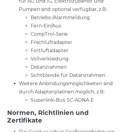
für AG und IG, Elektrozubehör und
Pumpen sind optional verfügbar, z.B.:
Betriebs-/Alarmmeldung
Fern-Ein/Aus
CompTrol-Serie
Frischluftadapter
Fortluftadapter
Vollverkleidung
Distanzrahmen
Sichtblende für Distanzrahmen
Weitere Anbindungsmöglichkeiten sind
durch Adapterplatinen möglich, z.B.:
Superlink-Bus: SC-ADNA-E
Normen, Richtlinien und
Zertifikate
Das Gerät wurde in Großserienfertigung