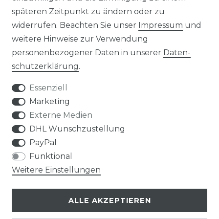
späteren Zeitpunkt zu ändern oder zu
widerrufen. Beachten Sie unser
Impressum
und
weitere Hinweise zur Verwendung
personenbezogener Daten in unserer
Daten­
Widerrufs­recht
schutz­erklärung
.
Essenziell
Marketing
Externe Medien
Kontakt
VERTRAG WIDERRUFEN
DHL Wunschzustellung
PayPal
Funktional
Weitere Einstellungen
Klimaprofis GmbH & Co. KG
ALLE AKZEPTIEREN
Design & supervision by MILLER
© Copyright 2026 | Alle Rechte vorbehalten.