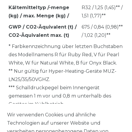
Kältemitteltyp /-menge
R32 / 1,25 (1,45)** /
(kg) / max. Menge (kg) /
1,51 (1,77)**
GWP / CO2-Äquivalent (t) /
675 / 0,84 (0,98)**
CO2-Äquivalent max. (t)
/ 1,02 (1,20)**
* Farbkennzeichnung über letzten Buchstaben
des Modellnamens R für Ruby Red, V für Pearl
White, W für Natural White, B für Onyx Black.
** Nur gültig für Hyper-Heating-Geräte MUZ-
LN25/35/50VGHZ.
*** Schalldruckpegel beim Innengerät
gemessen 1 m vor und 0,8 m unterhalb des
Gerätes im Kühlbetrieb.
Wir verwenden Cookies und ähnliche
Technische Änderungen und Irrtümer
Technologien auf unserer Website und
vorbehalten.
verarbeiten personenbezogene Daten von