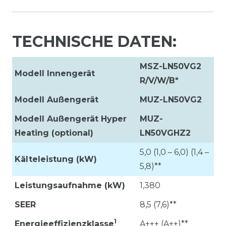
TECHNISCHE DATEN:
MSZ-LN50VG2
Modell Innengerät
R/V/W/B*
Modell Außengerät
MUZ-LN50VG2
Modell Außengerät Hyper
MUZ-
Heating (optional)
LN50VGHZ2
5,0 (1,0 – 6,0) (1,4 –
Kälteleistung (kW)
5,8)**
Leistungsaufnahme (kW)
1,380
SEER
8,5 (7,6)**
1
Energieeffizienzklasse
A+++ (A++)**