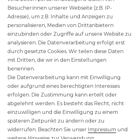
Besucher:innen unserer Webseite (z.B. IP-
Adresse), um z.B. Inhalte und Anzeigen zu
DAS KÖNNTE SIE AUCH
personalisieren, Medien von Drittanbietern
INTERESSIEREN
:
einzubinden oder Zugriffe auf unsere Website zu
ZUBEHÖR
analysieren. Die Datenverarbeitung erfolgt erst
durch gesetzte Cookies. Wir teilen diese Daten
ALLE ANSEHEN
mit Dritten, die wir in den Einstellungen
benennen.
Die Datenverarbeitung kann mit Einwilligung
oder aufgrund eines berechtigten Interesses
erfolgen. Die Zustimmung kann erteilt oder
abgelehnt werden. Es besteht das Recht, nicht
einzuwilligen und die Einwilligung zu einem
Isolierte
späteren Zeitpunkt zu ändern oder zu
Kältemittelleitung,
widerrufen. Beachten Sie unser
Impressum
und
6/12mm, fertig
weitere Hinweise zur Verwendung
konfektioniert