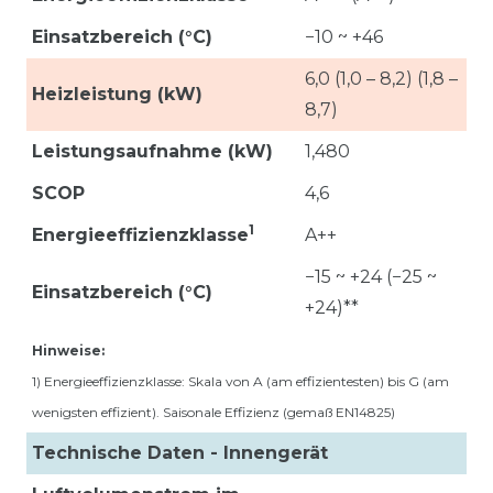
Einsatzbereich (°C)
−10 ~ +46
6,0 (1,0 – 8,2) (1,8 –
Heizleistung (kW)
8,7)
Leistungsaufnahme (kW)
1,480
SCOP
4,6
1
Energieeffizienzklasse
A++
−15 ~ +24 (−25 ~
Einsatzbereich (°C)
+24)**
Hinweise:
1) Energieeffizienzklasse: Skala von A (am effizientesten) bis G (am
wenigsten effizient). Saisonale Effizienz (gemaß EN14825)
Technische Daten - Innengerät