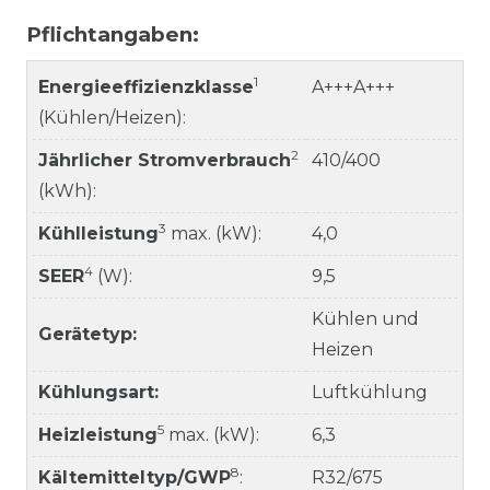
Pflichtangaben:
1
Energieeffizienzklasse
A+++A+++
(Kühlen/Heizen):
2
Jährlicher Stromverbrauch
410/400
(kWh):
3
Kühlleistung
max. (kW):
4,0
4
SEER
(W):
9,5
Kühlen und
Gerätetyp:
Heizen
Kühlungsart:
Luftkühlung
5
Heizleistung
max. (kW):
6,3
8
Kältemitteltyp/GWP
:
R32/675