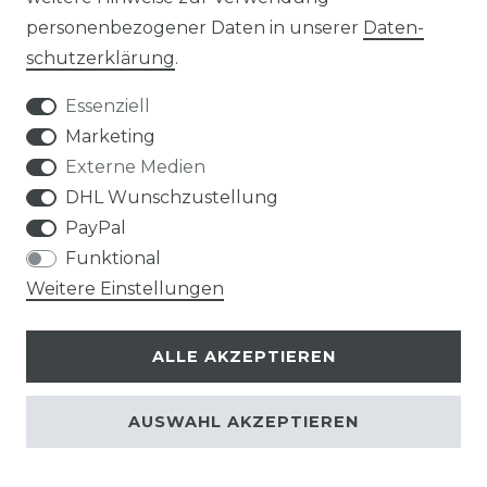
personenbezogener Daten in unserer
Daten­
ab 22,44 € *
schutz­erklärung
.
1
METER
| 22,44 € / METER
Essenziell
Marketing
MONTAGESERVICE
Externe Medien
ALLE ANSEHEN
DHL Wunschzustellung
PayPal
Funktional
Weitere Einstellungen
ALLE AKZEPTIEREN
Inbetriebnahme einer
AUSWAHL AKZEPTIEREN
Klimaanlage mit 5
Inneneinheiten