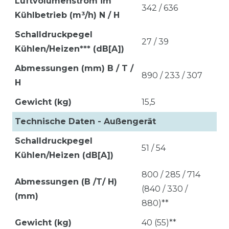
Luftvolumenstrom im
342 / 636
Kühlbetrieb (m³/h) N / H
Schalldruckpegel
27 / 39
Kühlen/Heizen*** (dB[A])
Abmessungen (mm) B / T /
890 / 233 / 307
H
Gewicht (kg)
15,5
Technische Daten - Außengerät
Schalldruckpegel
51 / 54
Kühlen/Heizen (dB[A])
800 / 285 / 714
Abmessungen (B /T/ H)
(840 / 330 /
(mm)
880)**
Gewicht (kg)
40 (55)**