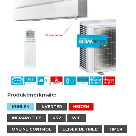
Produktmerkmale:
KÜHLEN
INVERTER
HEIZEN
INFRAROT FB
R32
WIFI
ONLINE CONTROL
LEISER BETRIEB
TIMER