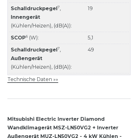
7
Schalldruckpegel
,
19
Innengerät
(Kühlen/Heizen), (dB(A)):
6
SCOP
(W):
5,1
7
Schalldruckpegel
,
49
Außengerät
(Kühlen/Heizen), (dB(A)):
Technische Daten »»
Mitsubishi Electric Inverter Diamond
Wandklimagerät MSZ-LN50VG2 + Inverter
Außengerät MUZ-LN50VG2 - 4 kW Kühlen -