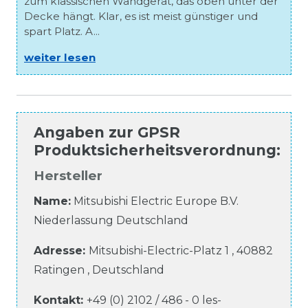
zum klassischen Wandgerät, das oben unter der
Decke hängt. Klar, es ist meist günstiger und
spart Platz. A...
weiter lesen
Angaben zur
GPSR
Produktsicherheitsverordnung
:
Hersteller
Name:
Mitsubishi Electric Europe B.V.
Niederlassung Deutschland
Adresse:
Mitsubishi-Electric-Platz
1
,
40882
Ratingen
,
Deutschland
Kontakt:
+49 (0) 2102 / 486 - 0
les-