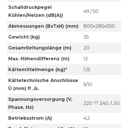
Schalldruckpegel
49 / 50
Kühlen/Heizen (dB(A))
Abmessungen (BxTxH) (mm)
800x285x550
Gewicht (kg)
35
Gesamtleitungslänge (m)
20
Max. Höhendifferenz (m)
12
Kältemittelmenge (kg)*
1,15
Kältetechnische Anschlüsse
6/10
Ü (mm) fl ./s.
Spannungsversorgung (V,
220 ?? 240, 1, 50
Phase, Hz)
Betriebsstrom (A)
4,2