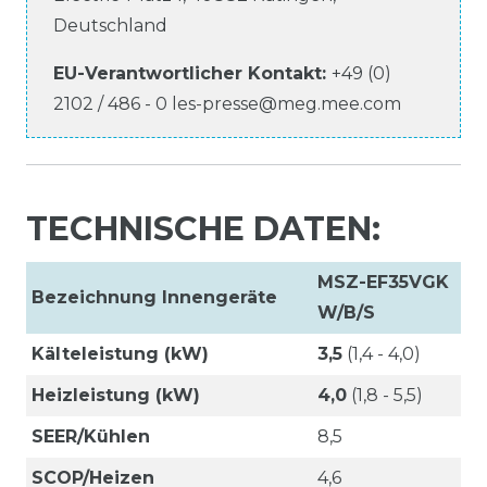
Deutschland
EU-Verantwortlicher
Kontakt:
+49 (0)
2102 / 486 - 0
les-presse@meg.mee.com
TECHNISCHE DATEN:
MSZ-EF35VGK
Bezeichnung Innengeräte
W/B/S
Kälteleistung (kW)
3,5
(1,4 - 4,0)
Heizleistung (kW)
4,0
(1,8 - 5,5)
SEER/Kühlen
8,5
SCOP/Heizen
4,6