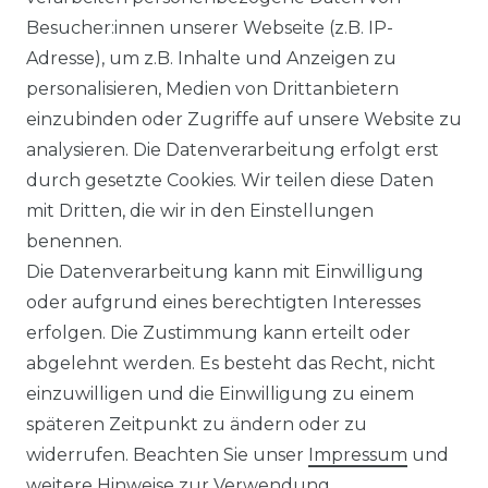
WARUM
Besucher:innen unserer Webseite (z.B. IP-
KLIMAPROFIS?
Adresse), um z.B. Inhalte und Anzeigen zu
personalisieren, Medien von Drittanbietern
Expertise:
Unser Team von
einzubinden oder Zugriffe auf unsere Website zu
Klimaexperten steht Ihnen mit Rat
analysieren. Die Datenverarbeitung erfolgt erst
und Tat zur Seite, um sicherzustellen,
durch gesetzte Cookies. Wir teilen diese Daten
dass Sie die perfekte Kühllösung für
mit Dritten, die wir in den Einstellungen
Ihre Bedürfnisse finden.
benennen.
Qualität:
Wir bieten nur Produkte von
Die Datenverarbeitung kann mit Einwilligung
renommierten Herstellern, um
oder aufgrund eines berechtigten Interesses
sicherzustellen, dass Sie nicht nur
erfolgen. Die Zustimmung kann erteilt oder
Kühlen oder Heizen, sondern auch
abgelehnt werden. Es besteht das Recht, nicht
Langlebigkeit genießen.
einzuwilligen und die Einwilligung zu einem
Stilvolles Design:
Wir glauben, dass
späteren Zeitpunkt zu ändern oder zu
Klimakontrolle nicht auf Kosten des
widerrufen. Beachten Sie unser
Impressum
und
Stils gehen muss. Unsere Geräte sind
weitere Hinweise zur Verwendung
so gestaltet, dass sie sich harmonisch in