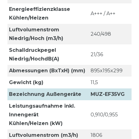
Energieeffizienzklasse
A+++ / A++
Kühlen/Heizen
Luftvolumenstrom
240/498
Niedrig/Hoch (m3/h)
Schalldruckpegel
21/36
Niedrig/HochdB(A)
Abmessungen (BxTxH) (mm)
895x195x299
Gewicht (kg)
11,5
Bezeichnung Außengeräte
MUZ-EF35VG
Leistungsaufnahme inkl.
Innengerät
0,910/0,955
Kühlen/Heizen (kW)
Luftvolumenstrom (m3/h)
1806