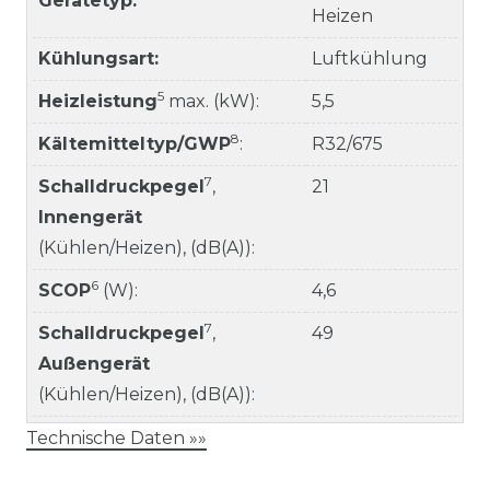
Gerätetyp:
Heizen
Kühlungsart:
Luftkühlung
5
Heizleistung
max. (kW):
5,5
8
Kältemitteltyp/GWP
:
R32/675
7
Schalldruckpegel
,
21
Innengerät
(Kühlen/Heizen), (dB(A)):
6
SCOP
(W):
4,6
7
Schalldruckpegel
,
49
Außengerät
(Kühlen/Heizen), (dB(A)):
Technische Daten »»