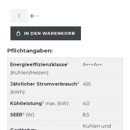
IN DEN WARENKORB
Pflichtangaben:
1
Energieeffizienzklasse
A+++A++
(Kühlen/Heizen):
2
Jährlicher Stromverbrauch
455
(kWh):
3
Kühlleistung
max. (kW):
4,0
4
SEER
(W):
8,5
Kühlen und