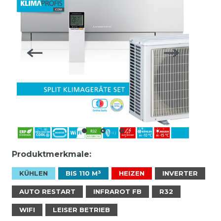
Produktmerkmale:
KÜHLEN
BIS 110 M³
HEIZEN
INVERTER
AUTO RESTART
INFRAROT FB
R32
WIFI
LEISER BETRIEB