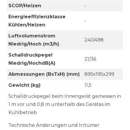
SCOP/Heizen
-
Energieeffizienzklasse
-
Kühlen/Heizen
Luftvolumenstrom
240/498
Niedrig/Hoch (m3/h)
Schalldruckpegel
21/36
Niedrig/HochdB(A)
Abmessungen (BxTxH) (mm)
895x195x299
Gewicht (kg)
11,5
Schalldruckpegel beim Innengerät gemessen in
1 m vor und 0,8 m unterhalb des Gerätes im
Kühlbetrieb
Technische Änderungen und Irrtümer