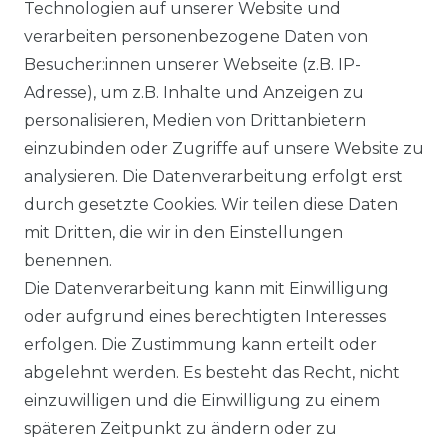
Technologien auf unserer Website und
BEZAHLUNG
verarbeiten personenbezogene Daten von
Besucher:innen unserer Webseite (z.B. IP-
KLIMA- UND UMWELTSCHUTZ
Adresse), um z.B. Inhalte und Anzeigen zu
personalisieren, Medien von Drittanbietern
LEXIKON
einzubinden oder Zugriffe auf unsere Website zu
UNTERNEHMEN
analysieren. Die Datenverarbeitung erfolgt erst
durch gesetzte Cookies. Wir teilen diese Daten
ÜBER UNS
mit Dritten, die wir in den Einstellungen
benennen.
MAGAZIN
Die Datenverarbeitung kann mit Einwilligung
oder aufgrund eines berechtigten Interesses
HERSTELLER
erfolgen. Die Zustimmung kann erteilt oder
abgelehnt werden. Es besteht das Recht, nicht
REFERENZEN
einzuwilligen und die Einwilligung zu einem
späteren Zeitpunkt zu ändern oder zu