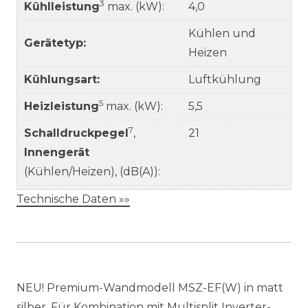
3
Kühlleistung
max. (kW):
4,0
Kühlen und
Gerätetyp:
Heizen
Kühlungsart:
Luftkühlung
5
Heizleistung
max. (kW):
5,5
7
Schalldruckpegel
,
21
Innengerät
(Kühlen/Heizen), (dB(A)):
Technische Daten »»
NEU! Premium-Wandmodell MSZ-EF(W) in matt
silber. Für Kombination mit Multisplit Inverter-