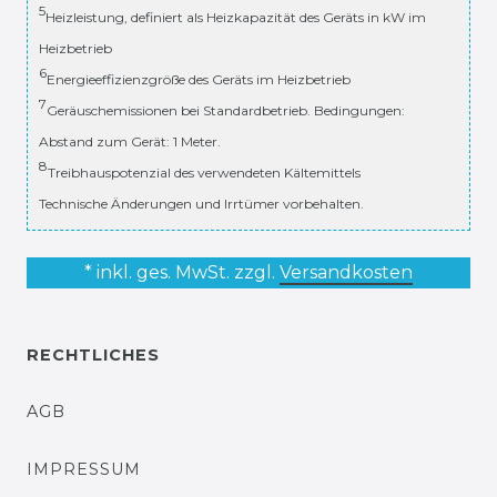
5
Heizleistung, definiert als Heizkapazität des Geräts in kW im
Heizbetrieb
6
Energieeffizienzgröße des Geräts im Heizbetrieb
7
Geräuschemissionen bei Standardbetrieb. Bedingungen:
Abstand zum Gerät: 1 Meter.
8
Treibhauspotenzial des verwendeten Kältemittels
Technische Änderungen und Irrtümer vorbehalten.
* inkl. ges. MwSt. zzgl.
Versandkosten
RECHTLICHES
AGB
IMPRESSUM