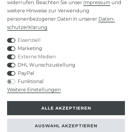
widerrufen. Beachten Sie unser
Impressum
und
weitere Hinweise zur Verwendung
personenbezogener Daten in unserer
Daten­
Widerrufs­recht
schutz­erklärung
.
Essenziell
Marketing
Externe Medien
Kontakt
VERTRAG WIDERRUFEN
DHL Wunschzustellung
PayPal
Funktional
Weitere Einstellungen
Klimaprofis GmbH & Co. KG
ALLE AKZEPTIEREN
Design & supervision by MILLER
© Copyright 2026 | Alle Rechte vorbehalten.
AUSWAHL AKZEPTIEREN