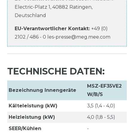
Electric-Platz
1
,
40882
Ratingen
,
Deutschland
EU-Verantwortlicher
Kontakt:
+49 (0)
2102 / 486 - 0
les-presse@meg.mee.com
TECHNISCHE DATEN:
MSZ-EF35VE2
Bezeichnung Innengeräte
W/B/S
Kälteleistung (kW)
3,5 (1,4 - 4,0)
Heizleistung (kW)
4,0 (1,8 - 5,5)
SEER/Kühlen
-