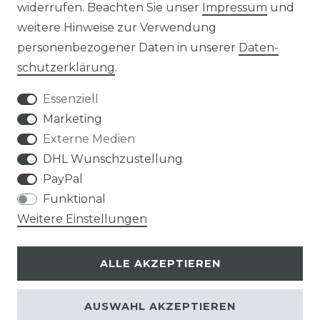
widerrufen. Beachten Sie unser
Impressum
und
weitere Hinweise zur Verwendung
personenbezogener Daten in unserer
Daten­
Widerrufs­recht
schutz­erklärung
.
Essenziell
Marketing
Externe Medien
Kontakt
VERTRAG WIDERRUFEN
DHL Wunschzustellung
PayPal
Funktional
Weitere Einstellungen
Klimaprofis GmbH & Co. KG
ALLE AKZEPTIEREN
Design & supervision by MILLER
© Copyright 2026 | Alle Rechte vorbehalten.
AUSWAHL AKZEPTIEREN