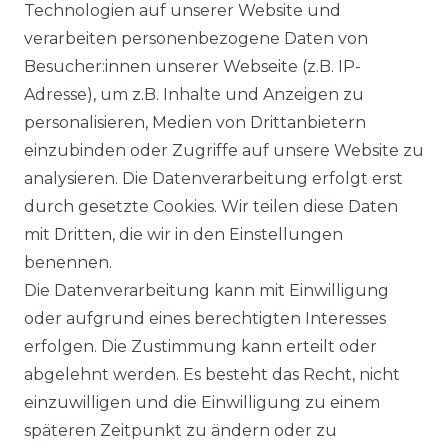
Technologien auf unserer Website und
BEZAHLUNG
verarbeiten personenbezogene Daten von
Besucher:innen unserer Webseite (z.B. IP-
KLIMA- UND UMWELTSCHUTZ
Adresse), um z.B. Inhalte und Anzeigen zu
personalisieren, Medien von Drittanbietern
LEXIKON
einzubinden oder Zugriffe auf unsere Website zu
UNTERNEHMEN
analysieren. Die Datenverarbeitung erfolgt erst
durch gesetzte Cookies. Wir teilen diese Daten
ÜBER UNS
mit Dritten, die wir in den Einstellungen
benennen.
MAGAZIN
Die Datenverarbeitung kann mit Einwilligung
oder aufgrund eines berechtigten Interesses
HERSTELLER
erfolgen. Die Zustimmung kann erteilt oder
abgelehnt werden. Es besteht das Recht, nicht
REFERENZEN
einzuwilligen und die Einwilligung zu einem
späteren Zeitpunkt zu ändern oder zu