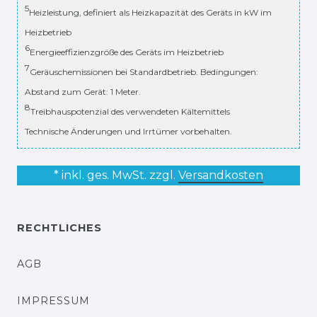
5
Heizleistung, definiert als Heizkapazität des Geräts in kW im
Heizbetrieb
6
Energieeffizienzgröße des Geräts im Heizbetrieb
7
Geräuschemissionen bei Standardbetrieb. Bedingungen:
Abstand zum Gerät: 1 Meter.
8
Treibhauspotenzial des verwendeten Kältemittels
Technische Änderungen und Irrtümer vorbehalten.
* inkl. ges. MwSt. zzgl.
Versandkosten
RECHTLICHES
AGB
IMPRESSUM