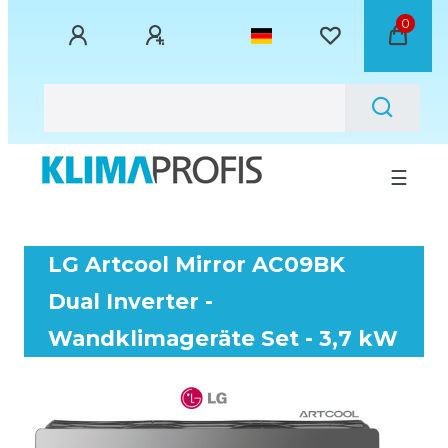
0
☰
LG Artcool Mirror AC09BK
Dual Inverter -
Wandklimageräte Set - 3,7 kW