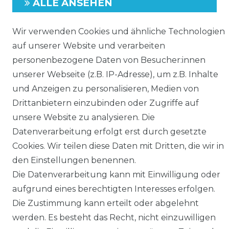
ALLE ANSEHEN
Wir verwenden Cookies und ähnliche Technologien
auf unserer Website und verarbeiten
personenbezogene Daten von Besucher:innen
unserer Webseite (z.B. IP-Adresse), um z.B. Inhalte
und Anzeigen zu personalisieren, Medien von
Isolierte
Drittanbietern einzubinden oder Zugriffe auf
Kältemittelleitung,
unsere Website zu analysieren. Die
10/16mm, fertig
Datenverarbeitung erfolgt erst durch gesetzte
konfektioniert
Cookies. Wir teilen diese Daten mit Dritten, die wir in
den Einstellungen benennen.
ab 35,70 € *
Die Datenverarbeitung kann mit Einwilligung oder
1
METER
| 35,70 € / METER
aufgrund eines berechtigten Interesses erfolgen.
Die Zustimmung kann erteilt oder abgelehnt
MONTAGESERVICE
werden. Es besteht das Recht, nicht einzuwilligen