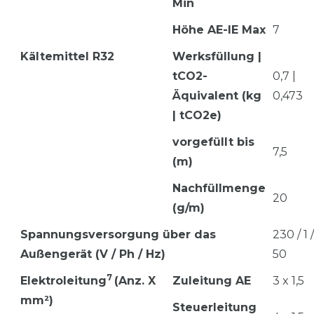
Min
Höhe AE-IE Max
7
Kältemittel R32
Werksfüllung |
tCO2-
0,7 |
Äquivalent (kg
0,473
| tCO2e)
vorgefüllt bis
7,5
(m)
Nachfüllmenge
20
(g/m)
Spannungsversorgung über das
230 / 1 /
Außengerät (V / Ph / Hz)
50
7
Elektroleitung
(Anz. X
Zuleitung AE
3 x 1,5
mm²)
Steuerleitung