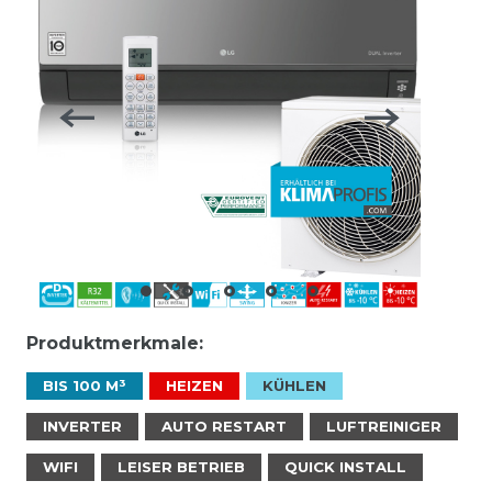
Produktmerkmale:
BIS 100 M³
HEIZEN
KÜHLEN
INVERTER
AUTO RESTART
LUFTREINIGER
WIFI
LEISER BETRIEB
QUICK INSTALL