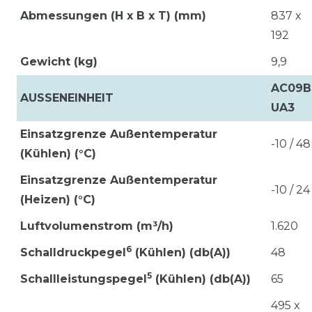
Abmessungen (H x B x T) (mm)
837 x
192
Gewicht (kg)
9,9
AC09B
AUSSENEINHEIT
UA3
Einsatzgrenze Außentemperatur
-10 / 48
(Kühlen) (°C)
Einsatzgrenze Außentemperatur
-10 / 24
(Heizen) (°C)
Luftvolumenstrom (m³/h)
1.620
6
Schalldruckpegel
(Kühlen) (db(A))
48
5
Schallleistungspegel
(Kühlen) (db(A))
65
495 x