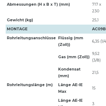
Abmessungen (H x B x T) (mm)
717 x
230
Gewicht (kg)
25,1
MONTAGE
AC09B
Rohrleitungsanschlüsse
Flüssig (mm
6,35 (1/
(Zoll))
9,52
Gas (mm (Zoll))
(3/8)
Kondensat
21,5
(mm)
Rohrleitungslänge (m)
Länge AE-IE
15
Max
Länge AE-IE
3