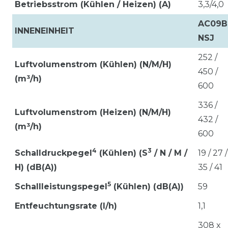
Betriebsstrom (Kühlen / Heizen) (A)
3,3/4,0
AC09B
INNENEINHEIT
NSJ
252 /
Luftvolumenstrom (Kühlen) (N/M/H)
450 /
(m³/h)
600
336 /
Luftvolumenstrom (Heizen) (N/M/H)
432 /
(m³/h)
600
4
3
Schalldruckpegel
(Kühlen) (S
/ N / M /
19 / 27 /
H) (dB(A))
35 / 41
5
Schallleistungspegel
(Kühlen) (dB(A))
59
Entfeuchtungsrate (l/h)
1,1
308 x