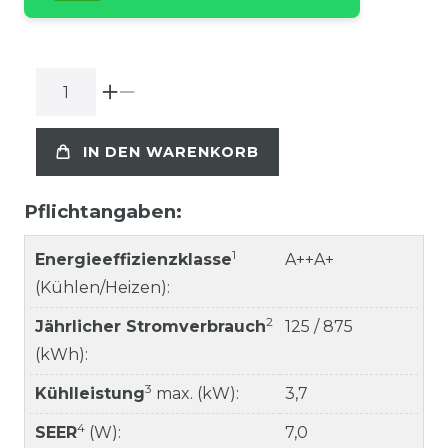
IN DEN WARENKORB
Pflichtangaben:
1
Energieeffizienzklasse
A++A+
(Kühlen/Heizen):
2
Jährlicher Stromverbrauch
125 / 875
(kWh):
3
Kühlleistung
max. (kW):
3,7
4
SEER
(W):
7,0