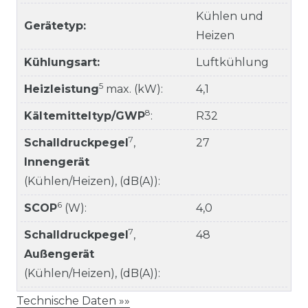
Kühlen und
Gerätetyp:
Heizen
Kühlungsart:
Luftkühlung
5
Heizleistung
max. (kW):
4,1
8
Kältemitteltyp/GWP
:
R32
7
Schalldruckpegel
,
27
Innengerät
(Kühlen/Heizen), (dB(A)):
6
SCOP
(W):
4,0
7
Schalldruckpegel
,
48
Außengerät
(Kühlen/Heizen), (dB(A)):
Technische Daten »»