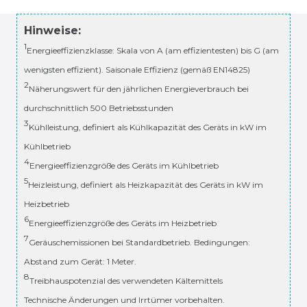
Hinweise:
1
Energieeffizienzklasse: Skala von A (am effizientesten) bis G (am
wenigsten effizient). Saisonale Effizienz (gemäß EN14825)
2
Näherungswert für den jährlichen Energieverbrauch bei
durchschnittlich 500 Betriebsstunden
3
Kühlleistung, definiert als Kühlkapazität des Geräts in kW im
Kühlbetrieb
4
Energieeffizienzgröße des Geräts im Kühlbetrieb
5
Heizleistung, definiert als Heizkapazität des Geräts in kW im
Heizbetrieb
6
Energieeffizienzgröße des Geräts im Heizbetrieb
7
Geräuschemissionen bei Standardbetrieb. Bedingungen:
Abstand zum Gerät: 1 Meter.
8
Treibhauspotenzial des verwendeten Kältemittels
Technische Änderungen und Irrtümer vorbehalten.