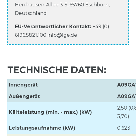
Herrhausen-Allee
3-5
,
65760
Eschborn
,
Deutschland
EU-Verantwortlicher
Kontakt:
+49 (0)
6196.5821.100
info@lge.de
TECHNISCHE DATEN:
Innengerät
A09GA1
Außengerät
A09GA1
2,50 (0,
Kälteleistung (min. - max.) (kW)
3,70)
Leistungsaufnahme
(kW)
0,623