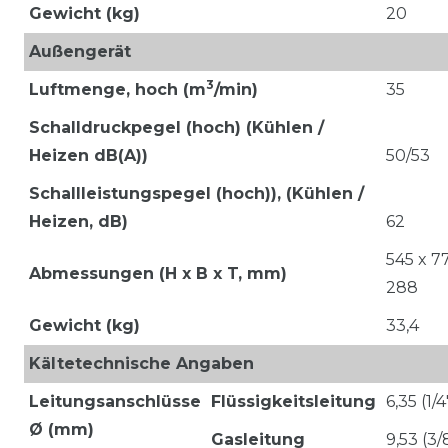
Gewicht (kg)
20
Außengerät
3
Luftmenge,
hoch (m
/min)
35
Schalldruckpegel (hoch) (Kühlen /
Heizen dB(A))
50/53
Schallleistungspegel (hoch)), (Kühlen /
Heizen, dB)
62
545 x 7
Abmessungen (H x B x T, mm)
288
Gewicht (kg)
33,4
Kältetechnische Angaben
Leitungsanschlüsse
Flüssigkeitsleitung
6,35 (1/4
Ø (mm)
Gasleitung
9,53 (3/