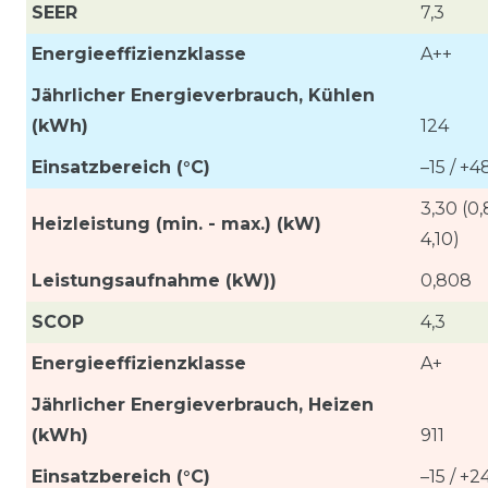
SEER
7,3
Energieeffizienzklasse
A++
Jährlicher Energieverbrauch, Kühlen
(kWh)
124
Einsatzbereich (°C)
–15 / +4
3,30 (0,
Heizleistung (min. - max.) (kW)
4,10)
Leistungsaufnahme (kW))
0,808
SCOP
4,3
Energieeffizienzklasse
A+
Jährlicher Energieverbrauch, Heizen
(kWh)
911
Einsatzbereich (°C)
–15 / +2