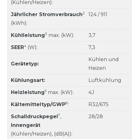
(Kühlen/Heizen):
2
Jährlicher Stromverbrauch
124 / 911
(kWh):
3
Kühlleistung
max. (kW):
3,7
4
SEER
(W):
7,3
Kühlen und
Gerätetyp:
Heizen
Kühlungsart:
Luftkühlung
5
Heizleistung
max. (kW):
4,1
8
Kältemitteltyp/GWP
:
R32/675
7
Schalldruckpegel
,
28/28
Innengerät
(Kühlen/Heizen), (dB(A)):