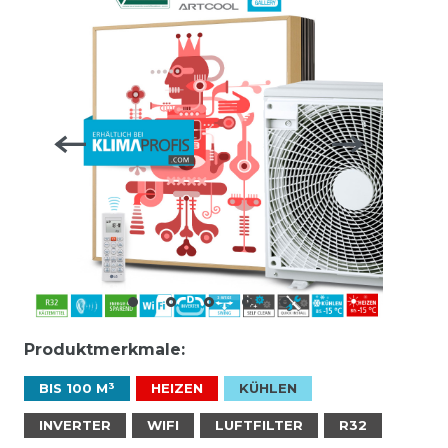
Produktmerkmale:
BIS 100 M³
HEIZEN
KÜHLEN
INVERTER
WIFI
LUFTFILTER
R32