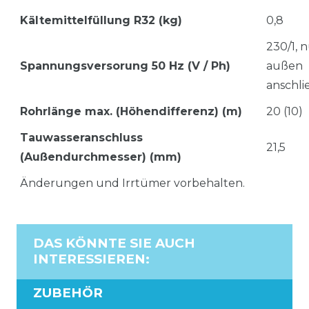
Kältemittelfüllung R32 (kg)
0,8
230/1, 
Spannungsversorung 50 Hz (V / Ph)
außen
anschli
Rohrlänge max. (Höhendifferenz) (m)
20 (10)
Tauwasseranschluss
21,5
(Außendurchmesser) (mm)
Änderungen und Irrtümer vorbehalten.
DAS KÖNNTE SIE AUCH
INTERESSIEREN
:
ZUBEHÖR