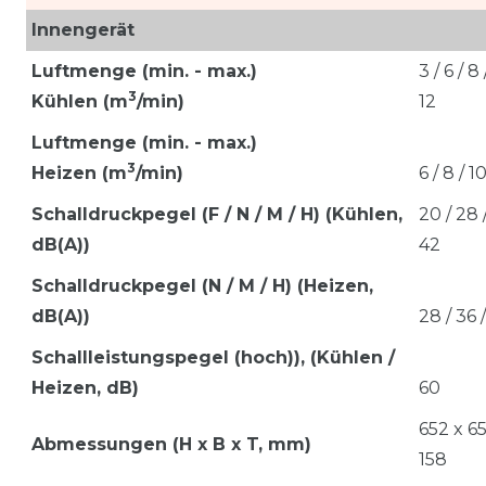
Innengerät
Luftmenge (min. - max.)
3 / 6 / 8 
3
Kühlen
(m
/min)
12
Luftmenge (min. - max.)
3
Heizen
(m
/min)
6 / 8 / 1
Schalldruckpegel (F / N / M / H) (Kühlen,
20 / 28 /
dB(A))
42
Schalldruckpegel (N / M / H) (Heizen,
dB(A))
28 / 36 
Schallleistungspegel (hoch)), (Kühlen /
Heizen, dB)
60
652 x 6
Abmessungen (H x B x T, mm)
158