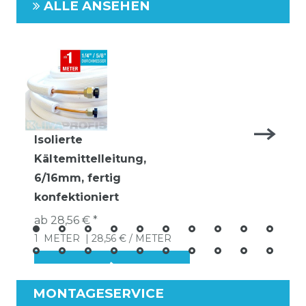
ALLE ANSEHEN
Isolierte
Kältemittelleitung,
6/16mm, fertig
konfektioniert
ab 28,56 € *
1
METER
| 28,56 € / METER
MONTAGESERVICE