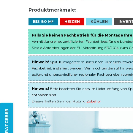
Produktmerkmale:
BIS 80 M³
HEIZEN
KÜHLEN
INVER
Falls Sie keinen Fachbetrieb für die Montage Ihr
Vermittlung eines zertifizierten Fachbetriebs für die bunde
Sie die Anforderungen der EU-Verordnung 517/2014 zum Chem
Hinweis!
Split-Klimageräte müssen nach Klimaschutzveror
Fachbetrieb installiert werden. Wir möchten darauf hinweis
aufgrund unterschiedlicher regionaler Fachbetrieben von
Hinweis!
Bitte beachten Sie, dass im Lieferumfang von Spl
enthalten sind.
Diese erhalten Sie in der Rubrik:
Zubehör
ZUM RATGEBER