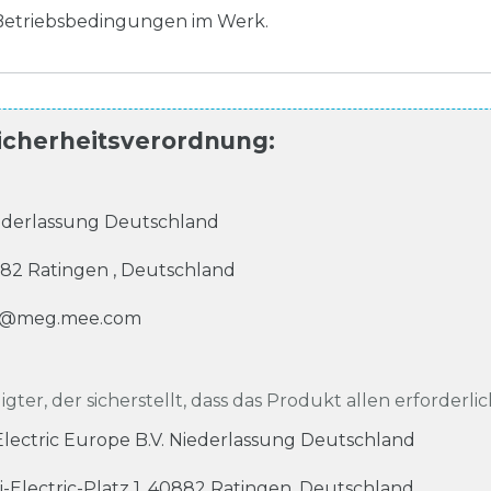
Betriebsbedingungen im Werk.
icherheitsverordnung
:
Niederlassung Deutschland
82
Ratingen
,
Deutschland
se@meg.mee.com
igter, der sicherstellt, dass das Produkt allen erforderli
 Electric Europe B.V. Niederlassung Deutschland
i-Electric-Platz
1
,
40882
Ratingen
,
Deutschland