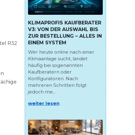
KLIMAPROFIS KAUFBERATER
V3: VON DER AUSWAHL BIS
ZUR BESTELLUNG – ALLES IN
EINEM SYSTEM
tel R32
Wer heute online nach einer
Klimaanlage sucht, landet
häufig bei sogenannten
Kaufberatern oder
en
Konfiguratoren. Nach
lächige
mehreren Schritten folgt
jedoch me...
weiter lesen