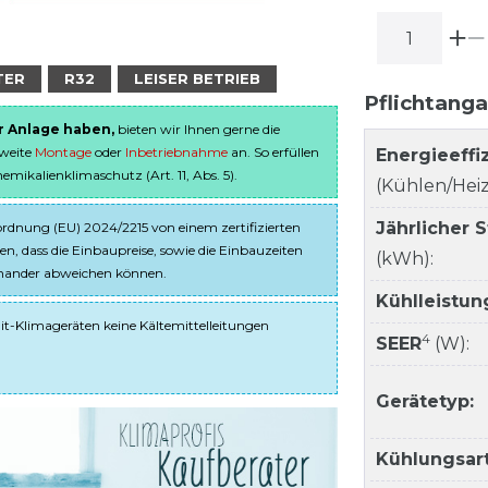
TER
R32
LEISER BETRIEB
Pflichtang
er Anlage haben,
bieten wir Ihnen gerne die
sweite
Montage
oder
Inbetriebnahme
an. So erfüllen
Energieeffi
ikalienklimaschutz (Art. 11, Abs. 5).
(Kühlen/Heiz
Jährlicher 
dnung (EU) 2024/2215 von einem zertifizierten
en, dass die Einbaupreise, sowie die Einbauzeiten
(kWh):
einander abweichen können.
Kühlleistun
it-Klimageräten keine Kältemittelleitungen
4
SEER
(W):
Gerätetyp:
Kühlungsart