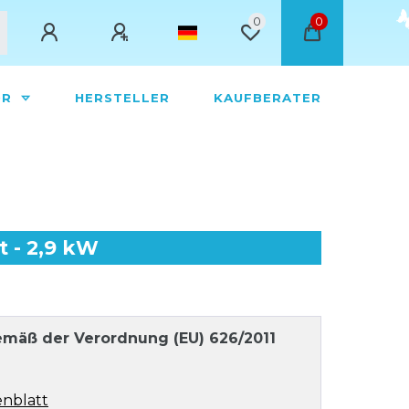
0
0
ÖR
HERSTELLER
KAUFBERATER
t - 2,9 kW
mäß der Verordnung (EU) 626/2011
nblatt