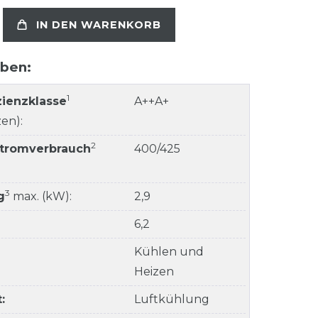
IN DEN WARENKORB
aben:
1
zienzklasse
A++A+
en):
2
Stromverbrauch
400/425
3
g
max. (kW):
2,9
6,2
Kühlen und
Heizen
:
Luftkühlung