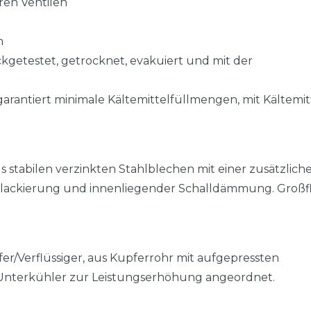
ren Ventilen
n
eckgetestet, getrocknet, evakuiert und mit der
arantiert minimale Kältemittelfüllmengen, mit Kältemit
tabilen verzinkten Stahlblechen mit einer zusätzlich
nlackierung und innenliegender Schalldämmung. Großf
r/Verflüssiger, aus Kupferrohr mit aufgepressten
t Unterkühler zur Leistungserhöhung angeordnet.