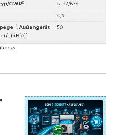
8
ltyp/GWP
:
R-32/675
4,3
7
kpegel
,
Außengerät
50
n), (dB(A)):
ten »»
e