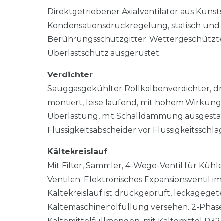
Direktgetriebener Axialventilator aus Kuns
Kondensationsdruckregelung, statisch und
Berührungsschutzgitter. Wettergeschützte
Überlastschutz ausgerüstet.
Verdichter
Sauggasgekühlter Rollkolbenverdichter, d
montiert, leise laufend, mit hohem Wirku
Überlastung, mit Schalldämmung ausgestat
Flüssigkeitsabscheider vor Flüssigkeitsschl
Kältekreislauf
Mit Filter, Sammler, 4-Wege-Ventil für Küh
Ventilen. Elektronisches Expansionsventil
Kältekreislauf ist druckgeprüft, leckageget
Kältemaschinenölfüllung versehen. 2-Phase
Kältemittelfüllmengen, mit Kältemittel R32 