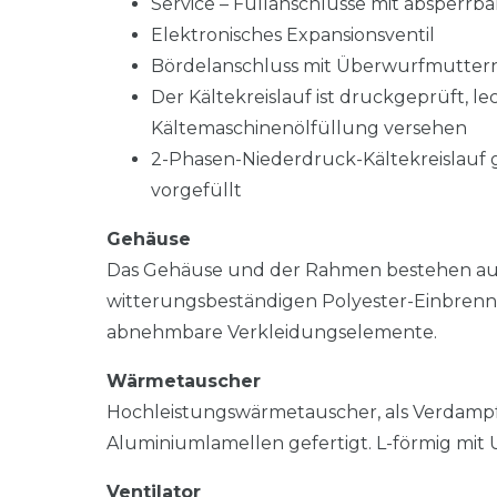
Service – Füllanschlüsse mit absperrba
Elektronisches Expansionsventil
Bördelanschluss mit Überwurfmutter
Der Kältekreislauf ist druckgeprüft, l
Kältemaschinenölfüllung versehen
2-Phasen-Niederdruck-Kältekreislauf g
vorgefüllt
Gehäuse
Das Gehäuse und der Rahmen bestehen aus s
witterungsbeständigen Polyester-Einbren
abnehmbare Verkleidungselemente.
Wärmetauscher
Hochleistungswärmetauscher, als Verdampfe
Aluminiumlamellen gefertigt. L-förmig mi
Ventilator