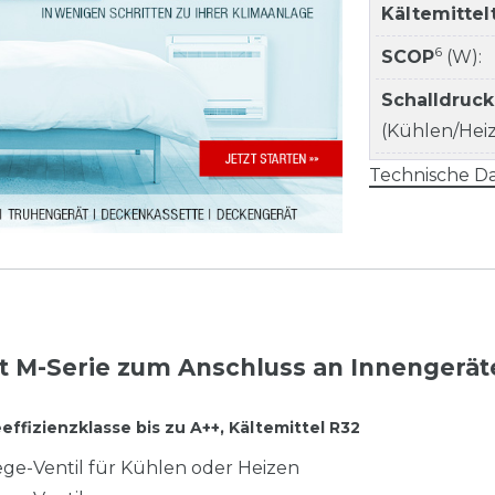
Kältemitte
6
SCOP
(W):
Schalldruc
(Kühlen/Heize
Technische Da
ät M-Serie zum Anschluss an Innengerät
ffizienzklasse bis zu A++, Kältemittel R32
Wege-Ventil für Kühlen oder Heizen