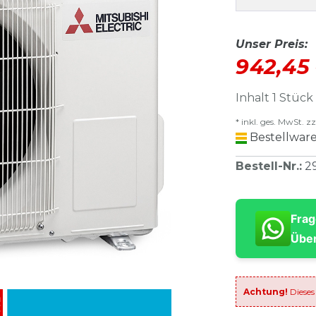
Unser Preis:
942,45
Inhalt
1
Stück
* inkl. ges. MwSt. zz
Bestellware
Bestell-Nr.
:
2
Frag
Über
Achtung!
Dieses