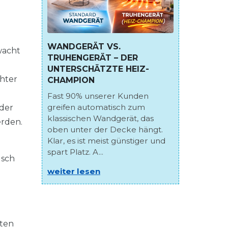
WANDGERÄT VS.
wacht
TRUHENGERÄT – DER
UNTERSCHÄTZTE HEIZ-
chter
CHAMPION
Fast 90% unserer Kunden
greifen automatisch zum
der
klassischen Wandgerät, das
erden.
oben unter der Decke hängt.
Klar, es ist meist günstiger und
spart Platz. A...
usch
weiter lesen
rten