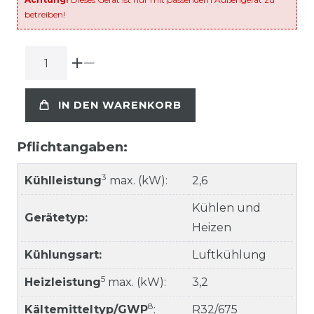
betreiben!
IN DEN WARENKORB
Pflichtangaben:
3
Kühlleistung
max. (kW):
2,6
Kühlen und
Gerätetyp:
Heizen
Kühlungsart:
Luftkühlung
5
Heizleistung
max. (kW):
3,2
8
Kältemitteltyp/GWP
:
R32/675