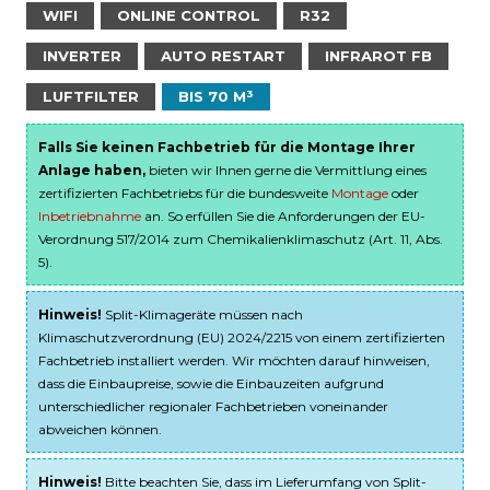
WIFI
ONLINE CONTROL
R32
INVERTER
AUTO RESTART
INFRAROT FB
LUFTFILTER
BIS 70 M³
Falls Sie keinen Fachbetrieb für die Montage Ihrer
Anlage haben,
bieten wir Ihnen gerne die Vermittlung eines
zertifizierten Fachbetriebs für die bundesweite
Montage
oder
Inbetriebnahme
an. So erfüllen Sie die Anforderungen der EU-
Verordnung 517/2014 zum Chemikalienklimaschutz (Art. 11, Abs.
5).
Hinweis!
Split-Klimageräte müssen nach
Klimaschutzverordnung (EU) 2024/2215 von einem zertifizierten
Fachbetrieb installiert werden. Wir möchten darauf hinweisen,
dass die Einbaupreise, sowie die Einbauzeiten aufgrund
unterschiedlicher regionaler Fachbetrieben voneinander
abweichen können.
Hinweis!
Bitte beachten Sie, dass im Lieferumfang von Split-