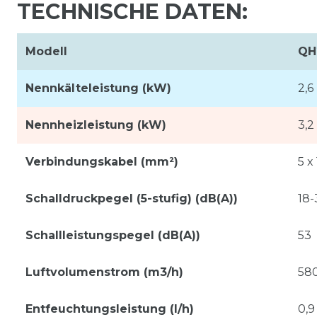
TECHNISCHE DATEN:
Modell
QH
Nennkälteleistung (kW)
2,6
Nennheizleistung (kW)
3,2
Verbindungskabel (mm²)
5 x 
Schalldruckpegel (5-stufig) (dB(A))
18-
Schallleistungspegel (dB(A))
53
Luftvolumenstrom (m3/h)
580
Entfeuchtungsleistung (l/h)
0,9