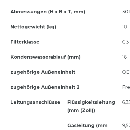
Abmessungen (H x B x T, mm)
30
Nettogewicht (kg)
10
Filterklasse
G3 
Kondenswasserablauf (mm)
16
zugehörige Außeneinheit
QE
zugehörige Außeneinheit 2
Fre
Leitungsanschlüsse
Flüssigkeitsleitung
6,35
(mm (Zoll))
Gasleitung (mm
9,5