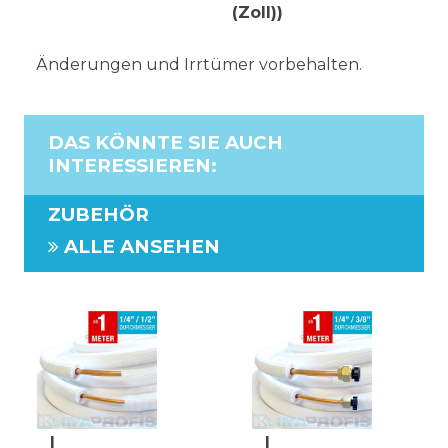
(Zoll))
Änderungen und Irrtümer vorbehalten.
DAS KÖNNTE SIE AUCH
INTERESSIEREN
:
ZUBEHÖR
ALLE ANSEHEN
I
I