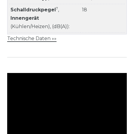
7
Schalldruckpegel
,
18
Innengerät
(Kühlen/Heizen), (dB(A)):
Technische Daten »»