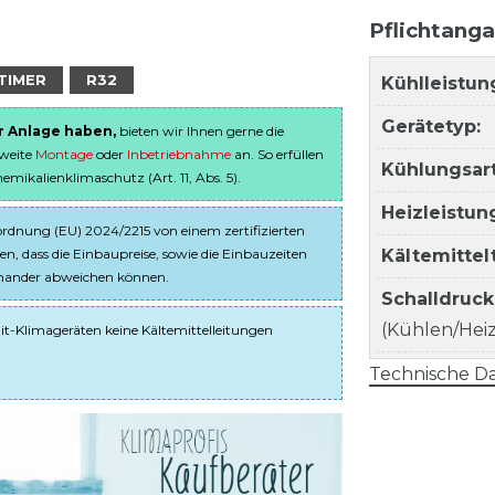
Pflichtang
TIMER
R32
Kühlleistun
Gerätetyp:
er Anlage haben,
bieten wir Ihnen gerne die
sweite
Montage
oder
Inbetriebnahme
an. So erfüllen
Kühlungsart
ikalienklimaschutz (Art. 11, Abs. 5).
Heizleistun
dnung (EU) 2024/2215 von einem zertifizierten
en, dass die Einbaupreise, sowie die Einbauzeiten
Kältemitte
einander abweichen können.
Schalldruc
(Kühlen/Heize
it-Klimageräten keine Kältemittelleitungen
Technische Da