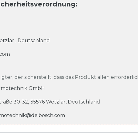
icherheitsverordnung
:
etzlar
,
Deutschland
.com
igter, der sicherstellt, dass das Produkt allen erforderli
rmotechnik GmbH
traße
30-32
,
35576
Wetzlar
,
Deutschland
ermotechnik@de.bosch.com