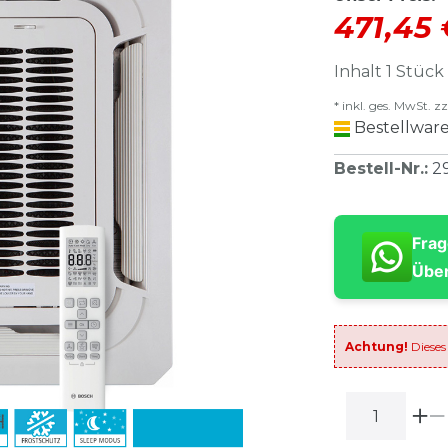
471,45
Inhalt
1
Stück
* inkl. ges. MwSt. zz
Bestellware
Bestell-Nr.
:
2
Frag
Über
Achtung!
Dieses