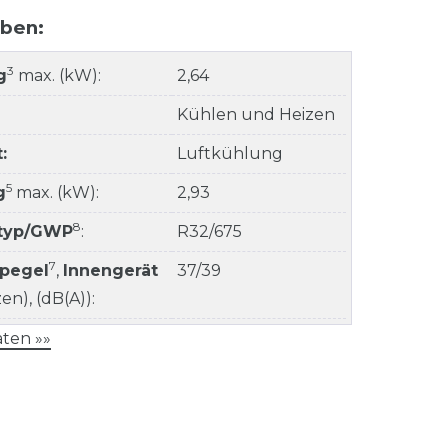
aben:
3
g
max. (kW):
2,64
Kühlen und Heizen
:
Luftkühlung
5
g
max. (kW):
2,93
8
ltyp/GWP
:
R32/675
7
kpegel
,
Innengerät
37/39
n), (dB(A)):
ten »»