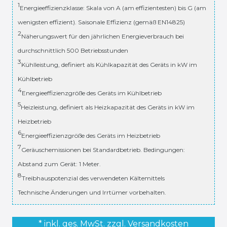
1
Energieeffizienzklasse: Skala von A (am effizientesten) bis G (am
wenigsten effizient). Saisonale Effizienz (gemäß EN14825)
2
Näherungswert für den jährlichen Energieverbrauch bei
durchschnittlich 500 Betriebsstunden
3
Kühlleistung, definiert als Kühlkapazität des Geräts in kW im
Kühlbetrieb
4
Energieeffizienzgröße des Geräts im Kühlbetrieb
5
Heizleistung, definiert als Heizkapazität des Geräts in kW im
Heizbetrieb
6
Energieeffizienzgröße des Geräts im Heizbetrieb
7
Geräuschemissionen bei Standardbetrieb. Bedingungen:
Abstand zum Gerät: 1 Meter.
8
Treibhauspotenzial des verwendeten Kältemittels
Technische Änderungen und Irrtümer vorbehalten.
* inkl. ges. MwSt. zzgl.
Versandkosten