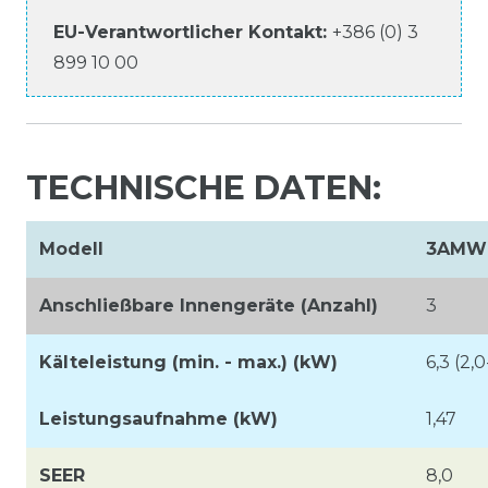
EU-Verantwortlicher
Kontakt:
+386 (0) 3
899 10 00
TECHNISCHE DATEN:
Modell
3AMW
Anschließbare Innengeräte (Anzahl)
3
Kälteleistung (min. - max.) (kW)
6,3 (2,0
Leistungsaufnahme (kW)
1,47
SEER
8,0