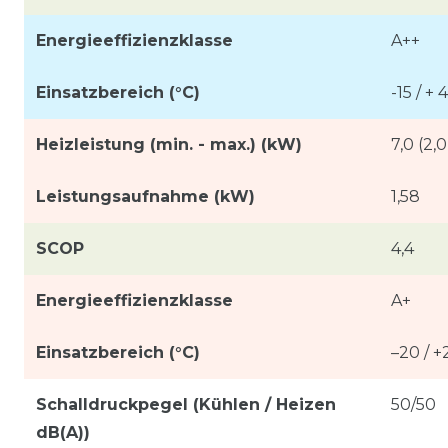
Energieeffizienzklasse
A++
Einsatzbereich (°C)
-15 / + 
Heizleistung (min. - max.) (kW)
7,0 (2,0
Leistungsaufnahme (kW)
1,58
SCOP
4,4
Energieeffizienzklasse
A+
Einsatzbereich (°C)
–20 / +
Schalldruckpegel (Kühlen / Heizen
50/50
dB(A))