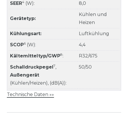
4
SEER
(W):
8,0
Kühlen und
Gerätetyp:
Heizen
Kühlungsart:
Luftkühlung
6
SCOP
(W):
4,4
8
Kältemitteltyp/GWP
:
R32/675
7
Schalldruckpegel
,
50/50
Außengerät
(Kühlen/Heizen), (dB(A)):
Technische Daten »»