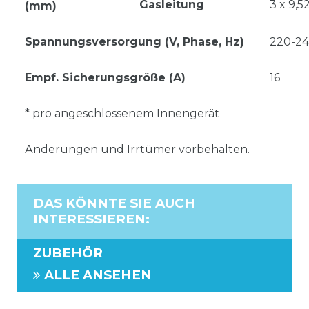
Gasleitung
3 x 9,5
(mm)
Spannungsversorgung (V, Phase, Hz)
220-240
Empf. Sicherungsgröße (A)
16
* pro angeschlossenem Innengerät
Änderungen und Irrtümer vorbehalten.
DAS KÖNNTE SIE AUCH
INTERESSIEREN
:
ZUBEHÖR
ALLE ANSEHEN