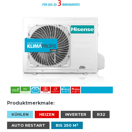
Produktmerkmale:
KÜHLEN
HEIZEN
INVERTER
R32
AUTO RESTART
BIS 250 M³