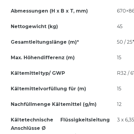
Abmessungen (H x B x T, mm)
670×8
Nettogewicht (kg)
45
Gesamtleitungslänge (m)*
50 / 25
Max. Höhendifferenz (m)
15
Kältemitteltyp/ GWP
R32 / 6
Kältemittelvorfüllung für (m)
15
Nachfüllmenge Kältemittel (g/m)
12
Kältetechnische
Flüssigkeitsleitung
3 x 6,3
Anschlüsse Ø