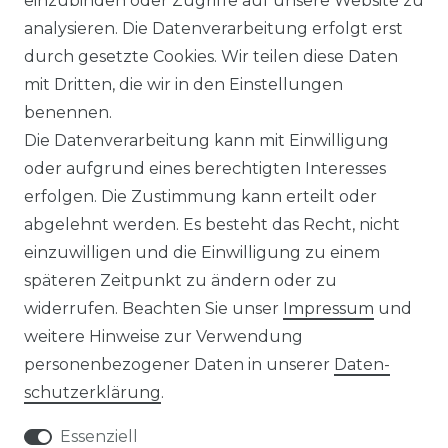
einzubinden oder Zugriffe auf unsere Website zu
UNTERNEHMEN
analysieren. Die Datenverarbeitung erfolgt erst
durch gesetzte Cookies. Wir teilen diese Daten
ÜBER UNS
mit Dritten, die wir in den Einstellungen
benennen.
MAGAZIN
Die Datenverarbeitung kann mit Einwilligung
oder aufgrund eines berechtigten Interesses
HERSTELLER
erfolgen. Die Zustimmung kann erteilt oder
abgelehnt werden. Es besteht das Recht, nicht
REFERENZEN
einzuwilligen und die Einwilligung zu einem
späteren Zeitpunkt zu ändern oder zu
widerrufen. Beachten Sie unser
Impressum
und
weitere Hinweise zur Verwendung
personenbezogener Daten in unserer
Daten­
Widerrufs­recht
schutz­erklärung
.
Essenziell