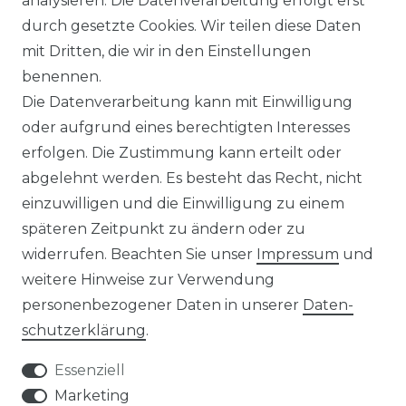
analysieren. Die Datenverarbeitung erfolgt erst
durch gesetzte Cookies. Wir teilen diese Daten
ÜBER UNS
mit Dritten, die wir in den Einstellungen
benennen.
MAGAZIN
Die Datenverarbeitung kann mit Einwilligung
oder aufgrund eines berechtigten Interesses
HERSTELLER
erfolgen. Die Zustimmung kann erteilt oder
abgelehnt werden. Es besteht das Recht, nicht
REFERENZEN
einzuwilligen und die Einwilligung zu einem
späteren Zeitpunkt zu ändern oder zu
widerrufen. Beachten Sie unser
Impressum
und
weitere Hinweise zur Verwendung
personenbezogener Daten in unserer
Daten­
Widerrufs­recht
schutz­erklärung
.
Essenziell
Marketing