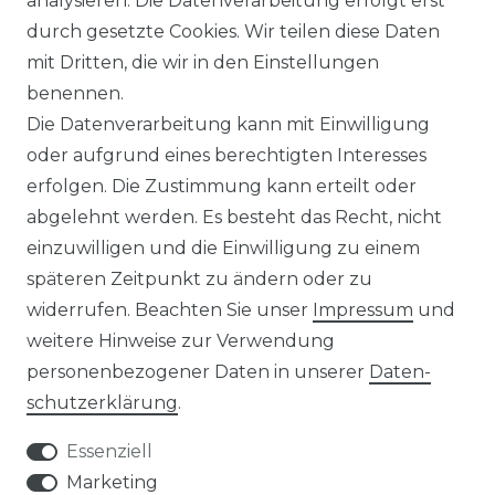
analysieren. Die Datenverarbeitung erfolgt erst
durch gesetzte Cookies. Wir teilen diese Daten
ÜBER UNS
mit Dritten, die wir in den Einstellungen
benennen.
MAGAZIN
Die Datenverarbeitung kann mit Einwilligung
oder aufgrund eines berechtigten Interesses
HERSTELLER
erfolgen. Die Zustimmung kann erteilt oder
abgelehnt werden. Es besteht das Recht, nicht
REFERENZEN
einzuwilligen und die Einwilligung zu einem
späteren Zeitpunkt zu ändern oder zu
widerrufen. Beachten Sie unser
Impressum
und
weitere Hinweise zur Verwendung
personenbezogener Daten in unserer
Daten­
Widerrufs­recht
schutz­erklärung
.
Essenziell
Marketing