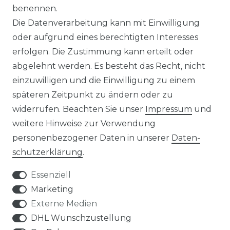
benennen.
MAGAZIN
Die Datenverarbeitung kann mit Einwilligung
oder aufgrund eines berechtigten Interesses
HERSTELLER
erfolgen. Die Zustimmung kann erteilt oder
abgelehnt werden. Es besteht das Recht, nicht
REFERENZEN
einzuwilligen und die Einwilligung zu einem
späteren Zeitpunkt zu ändern oder zu
widerrufen. Beachten Sie unser
Impressum
und
weitere Hinweise zur Verwendung
personenbezogener Daten in unserer
Daten­
Widerrufs­recht
schutz­erklärung
.
Essenziell
Marketing
Externe Medien
Kontakt
VERTRAG WIDERRUFEN
DHL Wunschzustellung