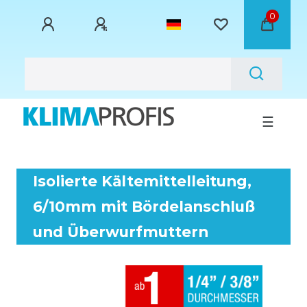
0
☰
Isolierte Kältemittelleitung,
6/10mm mit Bördelanschluß
und Überwurfmuttern