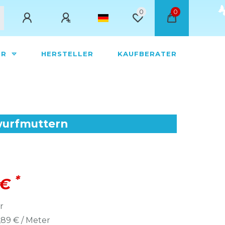
0
0
ÖR
HERSTELLER
KAUFBERATER
rwurfmuttern
*
 €
r
,89 € / Meter