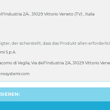
ell'Industria
2/4
,
31029
Vittorio Veneto (TV)
,
Italia
igter, der sicherstellt, dass das Produkt allen erforderli
mi S.p.A.
iacomo di Veglia, Via dell'Industria
2/4
,
31029
Vittorio Ven
cnosystemi.com
SSIEREN
: