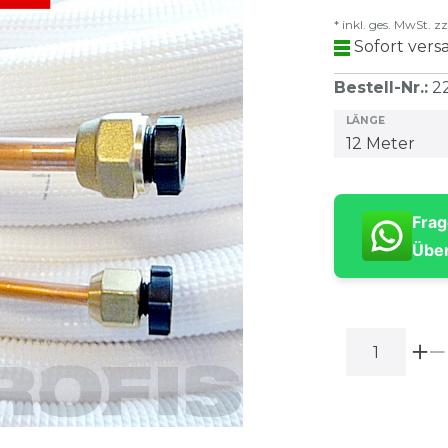
* inkl. ges. MwSt. zz
Sofort versa
Bestell-Nr.
:
2
LÄNGE
Frag
Über