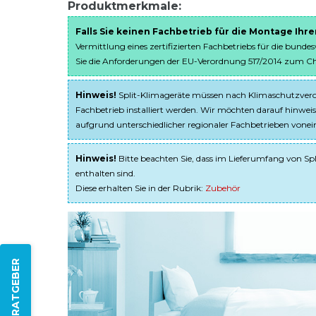
Produktmerkmale:
Falls Sie keinen Fachbetrieb für die Montage Ihr
Vermittlung eines zertifizierten Fachbetriebs für die bunde
Sie die Anforderungen der EU-Verordnung 517/2014 zum Chem
Hinweis!
Split-Klimageräte müssen nach Klimaschutzveror
Fachbetrieb installiert werden. Wir möchten darauf hinweis
aufgrund unterschiedlicher regionaler Fachbetrieben von
Hinweis!
Bitte beachten Sie, dass im Lieferumfang von Spl
enthalten sind.
Diese erhalten Sie in der Rubrik:
Zubehör
ZUM RATGEBER