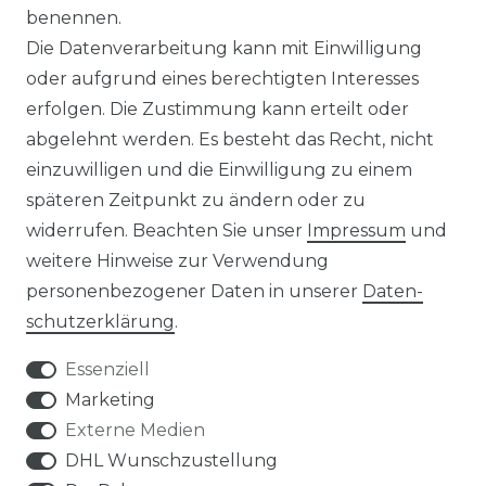
benennen.
MAGAZIN
Die Datenverarbeitung kann mit Einwilligung
oder aufgrund eines berechtigten Interesses
HERSTELLER
erfolgen. Die Zustimmung kann erteilt oder
abgelehnt werden. Es besteht das Recht, nicht
REFERENZEN
einzuwilligen und die Einwilligung zu einem
späteren Zeitpunkt zu ändern oder zu
widerrufen. Beachten Sie unser
Impressum
und
weitere Hinweise zur Verwendung
personenbezogener Daten in unserer
Daten­
Widerrufs­recht
schutz­erklärung
.
Essenziell
Marketing
Externe Medien
Kontakt
VERTRAG WIDERRUFEN
DHL Wunschzustellung