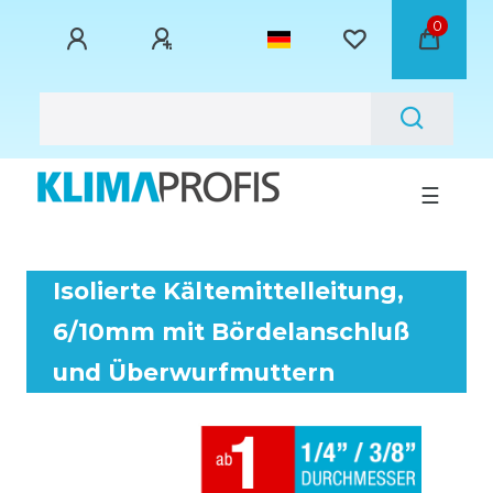
0
☰
Isolierte Kältemittelleitung,
6/10mm mit Bördelanschluß
und Überwurfmuttern