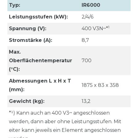
Typ:
IR6000
Leistungsstufen (kW):
2/4/6
1
Spannung (V):
400 V3N~*
Stromstärke (A):
8,7
Max.
Oberflächentemperatur
700
(°C):
Abmessungen L x H x T
1875 x 83 x 358
(mm):
Gewicht (kg):
13,2
*¹) Kann auch an 400 V3~ angeschlossen
werden, dann aber ohne Leistungsstufen. Mit
eiter kann jeweils ein Element angeschlossen