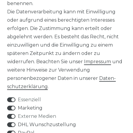
benennen.
MAGAZIN
Die Datenverarbeitung kann mit Einwilligung
oder aufgrund eines berechtigten Interesses
HERSTELLER
erfolgen. Die Zustimmung kann erteilt oder
abgelehnt werden. Es besteht das Recht, nicht
REFERENZEN
einzuwilligen und die Einwilligung zu einem
späteren Zeitpunkt zu ändern oder zu
widerrufen. Beachten Sie unser
Impressum
und
weitere Hinweise zur Verwendung
personenbezogener Daten in unserer
Daten­
Widerrufs­recht
schutz­erklärung
.
Essenziell
Marketing
Externe Medien
Kontakt
VERTRAG WIDERRUFEN
DHL Wunschzustellung
PayPal