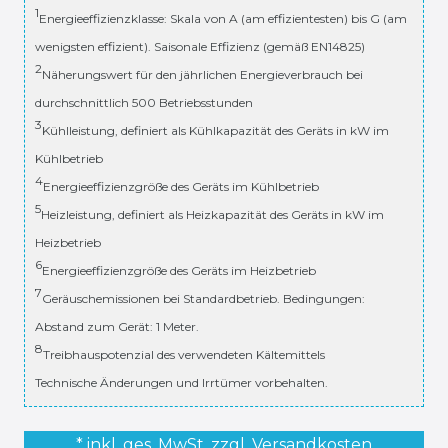
1
Energieeffizienzklasse: Skala von A (am effizientesten) bis G (am
wenigsten effizient). Saisonale Effizienz (gemäß EN14825)
2
Näherungswert für den jährlichen Energieverbrauch bei
durchschnittlich 500 Betriebsstunden
3
Kühlleistung, definiert als Kühlkapazität des Geräts in kW im
Kühlbetrieb
4
Energieeffizienzgröße des Geräts im Kühlbetrieb
5
Heizleistung, definiert als Heizkapazität des Geräts in kW im
Heizbetrieb
6
Energieeffizienzgröße des Geräts im Heizbetrieb
7
Geräuschemissionen bei Standardbetrieb. Bedingungen:
Abstand zum Gerät: 1 Meter.
8
Treibhauspotenzial des verwendeten Kältemittels
Technische Änderungen und Irrtümer vorbehalten.
* inkl. ges. MwSt. zzgl.
Versandkosten