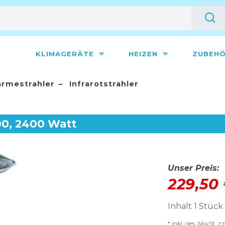
KLIMAGERÄTE
HEIZEN
ZUBEH
rmestrahler
Infrarotstrahler
00, 2400 Watt
Unser Preis:
229,50
Inhalt
1
Stück
* inkl. ges. MwSt. zz