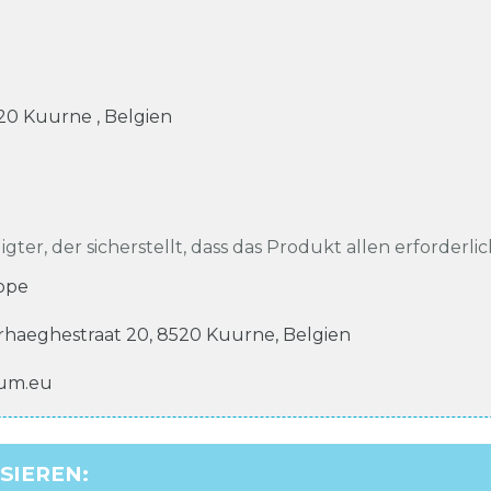
20
Kuurne
,
Belgien
igter, der sicherstellt, dass das Produkt allen erforderli
ope
erhaeghestraat
20
,
8520
Kuurne
,
Belgien
num.eu
SSIEREN
: