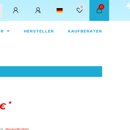
0
0
ÖR
HERSTELLER
KAUFBERATER
*
 €
gl.
Versandkosten