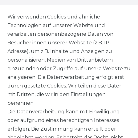
VERSANDKOSTEN
Wir verwenden Cookies und ähnliche
Technologien auf unserer Website und
BEZAHLUNG
verarbeiten personenbezogene Daten von
Besucher:innen unserer Webseite (z.B. IP-
KLIMA- UND UMWELTSCHUTZ
Adresse), um z.B. Inhalte und Anzeigen zu
personalisieren, Medien von Drittanbietern
LEXIKON
einzubinden oder Zugriffe auf unsere Website zu
UNTERNEHMEN
analysieren. Die Datenverarbeitung erfolgt erst
durch gesetzte Cookies. Wir teilen diese Daten
ÜBER UNS
mit Dritten, die wir in den Einstellungen
benennen.
MAGAZIN
Die Datenverarbeitung kann mit Einwilligung
oder aufgrund eines berechtigten Interesses
HERSTELLER
erfolgen. Die Zustimmung kann erteilt oder
abgelehnt werden. Es besteht das Recht, nicht