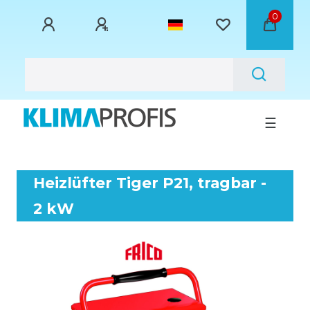
0
☰
Heizlüfter Tiger P21, tragbar -
2 kW