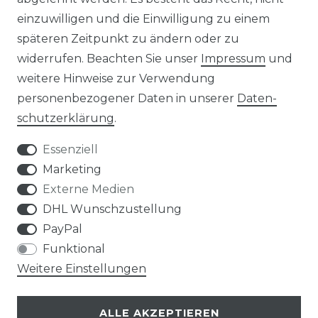
REFERENZEN
einzuwilligen und die Einwilligung zu einem
späteren Zeitpunkt zu ändern oder zu
widerrufen. Beachten Sie unser
Impressum
und
weitere Hinweise zur Verwendung
personenbezogener Daten in unserer
Daten­
Widerrufs­recht
schutz­erklärung
.
Essenziell
Marketing
Externe Medien
Kontakt
VERTRAG WIDERRUFEN
DHL Wunschzustellung
PayPal
Funktional
Weitere Einstellungen
Klimaprofis GmbH & Co. KG
ALLE AKZEPTIEREN
Design & supervision by MILLER