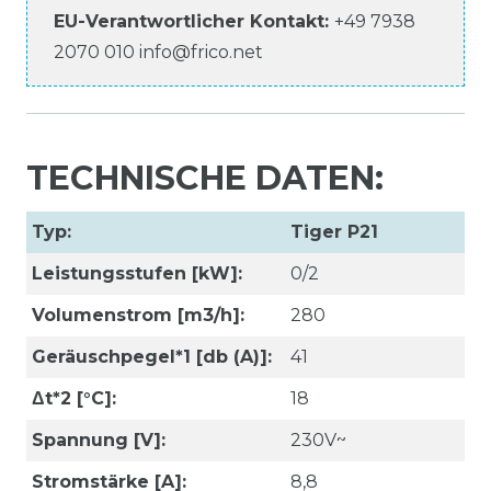
EU-Verantwortlicher
Kontakt:
+49 7938
2070 010
info@frico.net
TECHNISCHE DATEN:
Typ:
Tiger P21
Leistungsstufen [kW]:
0/2
Volumenstrom [m3/h]:
280
Geräuschpegel*1 [db (A)]:
41
Δt*2 [°C]:
18
Spannung [V]:
230V~
Stromstärke [A]:
8,8