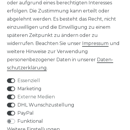
oder aufgrund eines berechtigten Interesses
HERSTELLER
erfolgen. Die Zustimmung kann erteilt oder
abgelehnt werden. Es besteht das Recht, nicht
REFERENZEN
einzuwilligen und die Einwilligung zu einem
späteren Zeitpunkt zu ändern oder zu
widerrufen. Beachten Sie unser
Impressum
und
weitere Hinweise zur Verwendung
personenbezogener Daten in unserer
Daten­
Widerrufs­recht
schutz­erklärung
.
Essenziell
Marketing
Externe Medien
Kontakt
VERTRAG WIDERRUFEN
DHL Wunschzustellung
PayPal
Funktional
Weitere Einstellungen