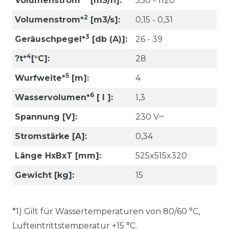
Volumenstrom*
[m3/h]:
530 - 1120
2
Volumenstrom*
[m3/s]:
0,15 - 0,31
3
Geräuschpegel*
[db (A)]:
26 - 39
4
?t*
[°C]:
28
5
Wurfweite*
[m]:
4
6
Wasservolumen*
[ l ]:
1,3
Spannung [V]:
230 V~
Stromstärke [A]:
0,34
Länge HxBxT [mm]:
525x515x320
Gewicht [kg]:
15
*1) Gilt für Wassertemperaturen von 80/60 °C,
Lufteintrittstemperatur +15 °C.