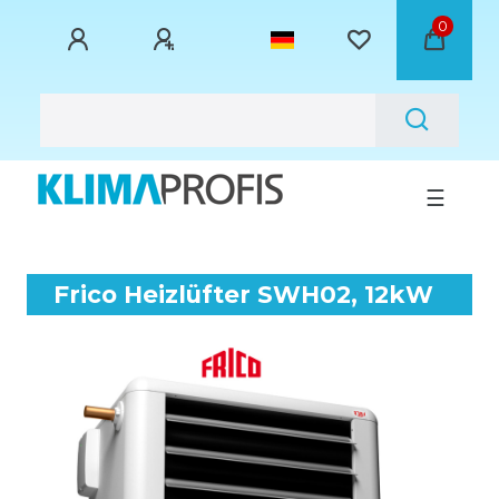
0
☰
Frico Heizlüfter SWH02, 12kW