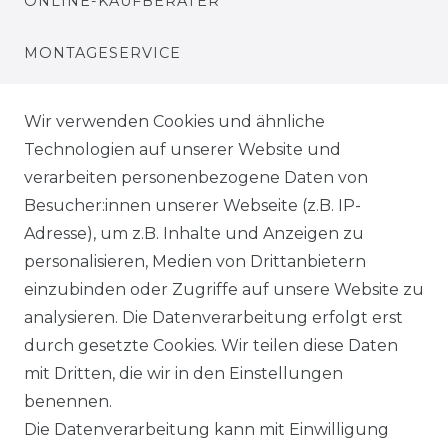
ONLINE-KAUFBERATER
MONTAGESERVICE
VERSANDKOSTEN
Wir verwenden Cookies und ähnliche
Technologien auf unserer Website und
BEZAHLUNG
verarbeiten personenbezogene Daten von
Besucher:innen unserer Webseite (z.B. IP-
KLIMA- UND UMWELTSCHUTZ
Adresse), um z.B. Inhalte und Anzeigen zu
personalisieren, Medien von Drittanbietern
LEXIKON
einzubinden oder Zugriffe auf unsere Website zu
UNTERNEHMEN
analysieren. Die Datenverarbeitung erfolgt erst
durch gesetzte Cookies. Wir teilen diese Daten
ÜBER UNS
mit Dritten, die wir in den Einstellungen
benennen.
MAGAZIN
Die Datenverarbeitung kann mit Einwilligung