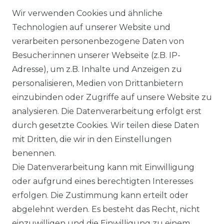
VERSANDKOSTEN
Wir verwenden Cookies und ähnliche
Technologien auf unserer Website und
BEZAHLUNG
verarbeiten personenbezogene Daten von
Besucher:innen unserer Webseite (z.B. IP-
KLIMA- UND UMWELTSCHUTZ
Adresse), um z.B. Inhalte und Anzeigen zu
personalisieren, Medien von Drittanbietern
LEXIKON
einzubinden oder Zugriffe auf unsere Website zu
UNTERNEHMEN
analysieren. Die Datenverarbeitung erfolgt erst
durch gesetzte Cookies. Wir teilen diese Daten
ÜBER UNS
mit Dritten, die wir in den Einstellungen
benennen.
MAGAZIN
Die Datenverarbeitung kann mit Einwilligung
oder aufgrund eines berechtigten Interesses
HERSTELLER
erfolgen. Die Zustimmung kann erteilt oder
abgelehnt werden. Es besteht das Recht, nicht
REFERENZEN
einzuwilligen und die Einwilligung zu einem