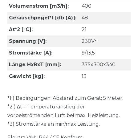
Volumenstrom [m3/h]:
400
Geräuschpegel*1 [db (A)]:
48
Δt*2 [°C]:
21
Spannung [V]:
230V~
Stromstärke [A]:
9/13,5
Länge HxBxT [mm]:
375x300x340
Gewicht [kg]:
13
*1 ) Bedingungen: Abstand zum Gerät: 5 Meter.
*2 ) ∆t = Temperaturanstieg der
vorbeiströmenden Luft bei max. Heizleistung.
*3) Stromstärke an min/max Leistung.
Elektra V/H: IP44 / CE Konform